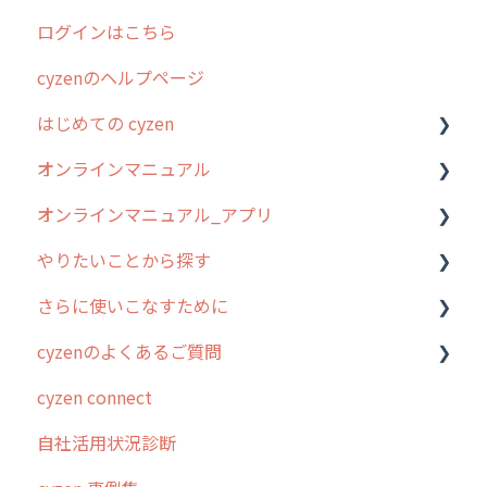
ログインはこちら
cyzenのヘルプページ
はじめての cyzen
オンラインマニュアル
0. はじめてのcyzenの使い方
オンラインマニュアル_アプリ
1. cyzenについて知ろう
管理サイトの使い始め
やりたいことから探す
2. 主要機能の概要
ユーザー・グループ管理
アプリの使い始め
さらに使いこなすために
3. cyzenの位置情報取得について
行動管理
ホーム画面
行動管理
cyzenのよくあるご質問
4. cyzen利用前の準備：システム管理者編
予定管理
スポット
勤怠管理
はじめに
cyzen connect
5. 基本的な使い方：システム管理者編
スポット
報告閲覧
予定管理
スポット・ステータス関連オプション
ログインについて
自社活用状況診断
6. 基本的な使い方：ユーザー編
ステータス・主観
予定
スポット
交通費自動計算
グループ・ユーザーについて