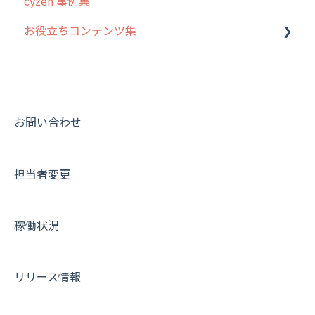
cyzen 事例集
7. 初心者向けよくある質問集
報告書・行動種別
日報
ステータス・主観
安全走行支援
GPS・位置情報 について
お役立ちコンテンツ集
8. 用語集
勤怠管理
履歴
報告書・行動種別
写真管理・高画質化
ルート自動記録 について
9. もっと便利に利用するための設定
活動通知
メンバー
ユーザー・グループ管理
ダッシュボード（BI）・パフォーマンス
出退勤・ステータス・主観について
動画集：システム管理者向け
10.ユーザー向けおすすめの使い方
パフォーマンス
メッセージ
メッセージ機能
連携オプション
スポットについて
動画集：ユーザー向け
【業界業種別】cyzen設定方法
帳票出力
パフォーマンス
活動通知
その他オプション
報告書について
動画集：共通
お問い合わせ
メッセージ・ファイル添付
外部リンク
内線電話
IP接続制限・端末認証設定
日報について
サポートセミナーアーカイブ
担当者変更
商品
お知らせ
商品
契約・その他
メンバー画面について
各種設定・その他
設定
各種設定・ログイン
端末・設定について
稼働状況
オプション関連について
契約・申込について
リリース情報
証明書認証について