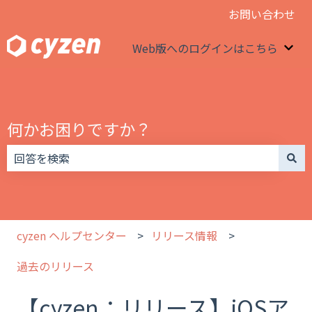
お問い合わせ
Web版へのログインはこちら
We
何かお困りですか？
検索フィールドが空なので、候補はありません。
cyzen ヘルプセンター
リリース情報
過去のリリース
【cyzen：リリース】iOSア