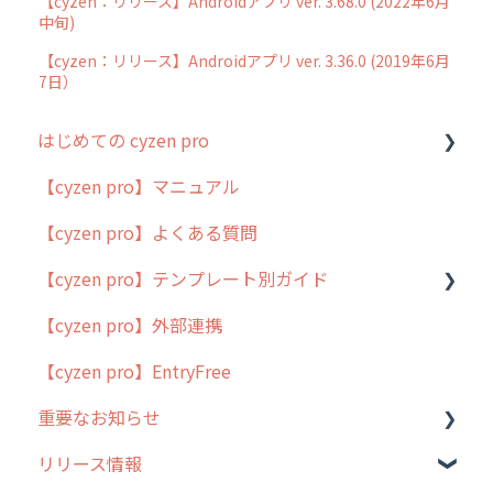
【cyzen：リリース】Androidアプリ ver. 3.68.0 (2022年6月
中旬)
【cyzen：リリース】Androidアプリ ver. 3.36.0 (2019年6月
7日）
はじめての cyzen pro
【cyzen pro】マニュアル
cyzen pro とは？
【cyzen pro】よくある質問
簡易マニュアル
【cyzen pro】テンプレート別ガイド
cyzen proの位置情報取得について
【cyzen pro】外部連携
用語集
ポスティング
【cyzen pro】EntryFree
よくある質問
ラウンダー
重要なお知らせ
メンテナンス
リリース情報
外廻り営業
過去の重要なお知らせ