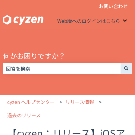
お問い合わせ
Web版へのログインはこちら
We
何かお困りですか？
検索フィールドが空なので、候補はありません。
cyzen ヘルプセンター
リリース情報
過去のリリース
【cyzen：リリース】iOSア