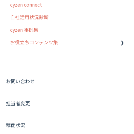
cyzen connect
5. 基本的な使い方：システム管理者編
スポット
報告閲覧
予定管理
スポット・ステータス関連オプション
ログインについて
自社活用状況診断
6. 基本的な使い方：ユーザー編
ステータス・主観
予定
スポット
交通費自動計算
グループ・ユーザーについて
cyzen 事例集
7. 初心者向けよくある質問集
報告書・行動種別
日報
ステータス・主観
安全走行支援
GPS・位置情報 について
お役立ちコンテンツ集
8. 用語集
勤怠管理
履歴
報告書・行動種別
写真管理・高画質化
ルート自動記録 について
9. もっと便利に利用するための設定
活動通知
メンバー
ユーザー・グループ管理
ダッシュボード（BI）・パフォーマンス
出退勤・ステータス・主観について
動画集：システム管理者向け
10.ユーザー向けおすすめの使い方
パフォーマンス
メッセージ
メッセージ機能
連携オプション
スポットについて
動画集：ユーザー向け
【業界業種別】cyzen設定方法
帳票出力
パフォーマンス
活動通知
その他オプション
報告書について
動画集：共通
お問い合わせ
メッセージ・ファイル添付
外部リンク
内線電話
IP接続制限・端末認証設定
日報について
サポートセミナーアーカイブ
担当者変更
商品
お知らせ
商品
契約・その他
メンバー画面について
各種設定・その他
設定
各種設定・ログイン
端末・設定について
稼働状況
オプション関連について