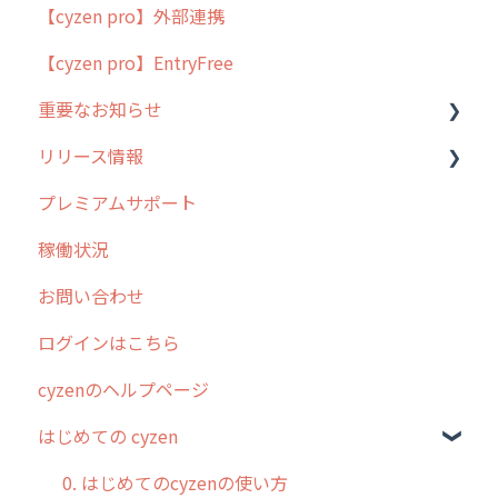
【cyzen pro】外部連携
用語集
ポスティング
【cyzen pro】EntryFree
よくある質問
ラウンダー
重要なお知らせ
メンテナンス
リリース情報
外廻り営業
過去の重要なお知らせ
プレミアムサポート
清掃
障害情報
リリース
稼働状況
不動産
2026年のリリース情報
お問い合わせ
2025年のリリース情報
ログインはこちら
2024年のリリース情報
cyzenのヘルプページ
2023年のリリース情報
はじめての cyzen
過去のリリース
2019年までのリリース情報
0. はじめてのcyzenの使い方