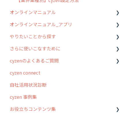
【業界業種別】cyzen設定方法
オンラインマニュアル
オンラインマニュアル_アプリ
管理サイトの使い始め
やりたいことから探す
ユーザー・グループ管理
アプリの使い始め
さらに使いこなすために
行動管理
ホーム画面
行動管理
cyzenのよくあるご質問
予定管理
スポット
勤怠管理
はじめに
cyzen connect
スポット
報告閲覧
予定管理
スポット・ステータス関連オプション
ログインについて
自社活用状況診断
ステータス・主観
予定
スポット
交通費自動計算
グループ・ユーザーについて
cyzen 事例集
報告書・行動種別
日報
ステータス・主観
安全走行支援
GPS・位置情報 について
お役立ちコンテンツ集
勤怠管理
履歴
報告書・行動種別
写真管理・高画質化
ルート自動記録 について
活動通知
メンバー
ユーザー・グループ管理
ダッシュボード（BI）・パフォーマンス
出退勤・ステータス・主観について
動画集：システム管理者向け