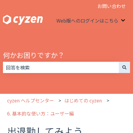
お問い合わせ
Web版へのログインはこちら
We
何かお困りですか？
検索フィールドが空なので、候補はありません。
cyzen ヘルプセンター
はじめての cyzen
6. 基本的な使い方：ユーザー編
出退勤してみよう