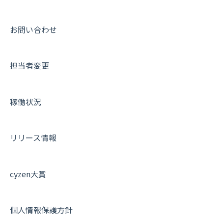
パフォーマンス
メッセージ
メッセージ機能
連携オプション
スポットについて
動画集：ユーザー向け
帳票出力
パフォーマンス
活動通知
その他オプション
報告書について
動画集：共通
お問い合わせ
メッセージ・ファイル添付
外部リンク
内線電話
IP接続制限・端末認証設定
日報について
サポートセミナーアーカイブ
担当者変更
商品
お知らせ
商品
契約・その他
メンバー画面について
各種設定・その他
設定
各種設定・ログイン
端末・設定について
稼働状況
オプション関連について
契約・申込について
リリース情報
証明書認証について
その他よくある質問
cyzen大賞
個人情報保護方針