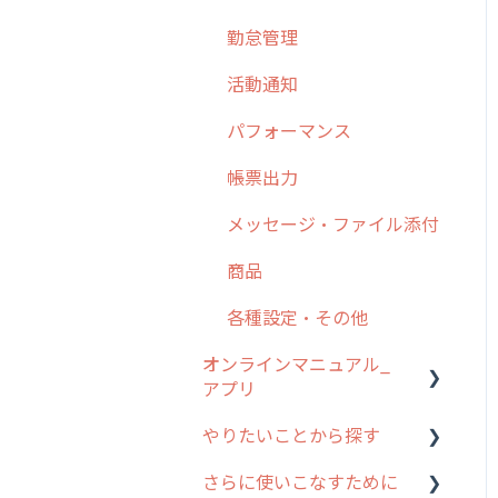
勤怠管理
6. 基本的な使い方：ユー
ザー編
活動通知
7. 初心者向けよくある質
パフォーマンス
問集
帳票出力
8. 用語集
メッセージ・ファイル添付
9. もっと便利に利用する
ための設定
商品
10.ユーザー向けおすすめ
各種設定・その他
の使い方
オンラインマニュアル_
【業界業種別】cyzen設定
アプリ
方法
やりたいことから探す
アプリの使い始め
さらに使いこなすために
ホーム画面
行動管理