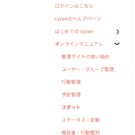
ログインはこちら
2024年のリリース情報
cyzenのヘルプページ
2023年のリリース情報
はじめての cyzen
過去のリリース
オンラインマニュアル
2019年までのリリース情
0. はじめてのcyzenの使い
報
方
管理サイトの使い始め
お客様の声を実現しました
1. cyzenについて知ろう
ユーザー・グループ管理
2. 主要機能の概要
行動管理
3. cyzenの位置情報取得に
予定管理
ついて
スポット
4. cyzen利用前の準備：シ
ステム管理者編
ステータス・主観
5. 基本的な使い方：シス
報告書・行動種別
テム管理者編