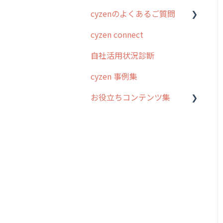
cyzenのよくあるご質問
スポット
勤怠管理
はじめに
cyzen connect
報告閲覧
予定管理
スポット・ステータス関連
ログインについて
オプション
自社活用状況診断
予定
スポット
グループ・ユーザーについ
交通費自動計算
て
cyzen 事例集
日報
ステータス・主観
安全走行支援
GPS・位置情報 について
お役立ちコンテンツ集
履歴
報告書・行動種別
写真管理・高画質化
ルート自動記録 について
メンバー
ユーザー・グループ管理
動画集：システム管理者向
ダッシュボード（BI）・パ
出退勤・ステータス・主観
け
メッセージ
メッセージ機能
フォーマンス
について
動画集：ユーザー向け
パフォーマンス
活動通知
連携オプション
スポットについて
動画集：共通
外部リンク
内線電話
その他オプション
報告書について
サポートセミナーアーカイ
お知らせ
商品
IP接続制限・端末認証設定
日報について
ブ
設定
各種設定・ログイン