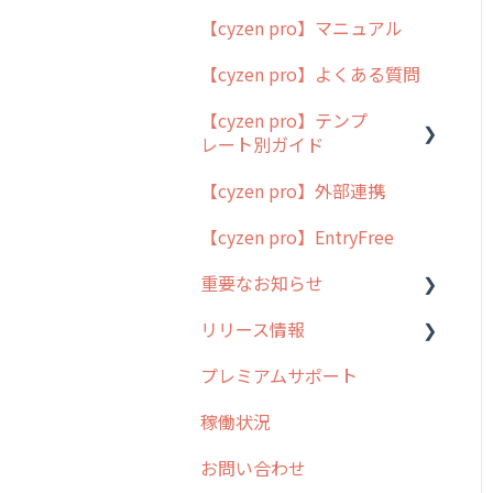
【cyzen pro】マニュアル
cyzen pro とは？
【cyzen pro】よくある質問
簡易マニュアル
【cyzen pro】テンプ
cyzen proの位置情報取得
レート別ガイド
について
【cyzen pro】外部連携
用語集
ポスティング
【cyzen pro】EntryFree
よくある質問
ラウンダー
重要なお知らせ
メンテナンス
リリース情報
外廻り営業
過去の重要なお知らせ
プレミアムサポート
清掃
障害情報
リリース
稼働状況
不動産
2026年のリリース情報
お問い合わせ
2025年のリリース情報