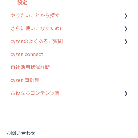
各種設定・その他
設定
やりたいことから探す
さらに使いこなすために
行動管理
cyzenのよくあるご質問
勤怠管理
はじめに
cyzen connect
予定管理
スポット・ステータス関連オプション
ログインについて
自社活用状況診断
スポット
交通費自動計算
グループ・ユーザーについて
cyzen 事例集
ステータス・主観
安全走行支援
GPS・位置情報 について
お役立ちコンテンツ集
報告書・行動種別
写真管理・高画質化
ルート自動記録 について
ユーザー・グループ管理
ダッシュボード（BI）・パフォーマンス
出退勤・ステータス・主観について
動画集：システム管理者向け
メッセージ機能
連携オプション
スポットについて
動画集：ユーザー向け
活動通知
その他オプション
報告書について
動画集：共通
お問い合わせ