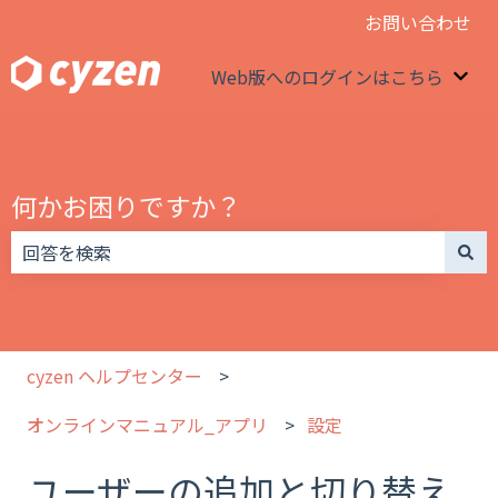
お問い合わせ
Web版へのログインはこちら
We
何かお困りですか？
検索フィールドが空なので、候補はありません。
cyzen ヘルプセンター
オンラインマニュアル_アプリ
設定
ユーザーの追加と切り替え