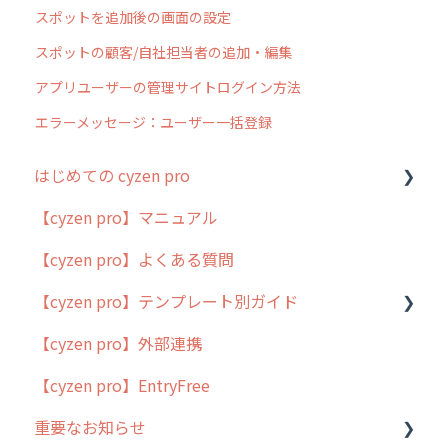
スポットを追加後の画面の設定
スポットの顧客/自社担当者の追加・編集
アプリユーザーの管理サイトログイン方法
エラーメッセージ：ユーザー一括登録
はじめての cyzen pro
【cyzen pro】マニュアル
cyzen pro とは？
【cyzen pro】よくある質問
簡易マニュアル
【cyzen pro】テンプレート別ガイド
cyzen proの位置情報取得について
【cyzen pro】外部連携
用語集
ポスティング
【cyzen pro】EntryFree
よくある質問
ラウンダー
重要なお知らせ
メンテナンス