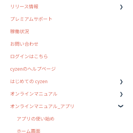
リリース情報
外廻り営業
過去の重要なお知らせ
プレミアムサポート
清掃
障害情報
リリース
稼働状況
不動産
2026年のリリース情報
お問い合わせ
2025年のリリース情報
ログインはこちら
2024年のリリース情報
cyzenのヘルプページ
2023年のリリース情報
はじめての cyzen
過去のリリース
オンラインマニュアル
2019年までのリリース情報
0. はじめてのcyzenの使い方
オンラインマニュアル_アプリ
お客様の声を実現しました
1. cyzenについて知ろう
管理サイトの使い始め
2. 主要機能の概要
ユーザー・グループ管理
アプリの使い始め
3. cyzenの位置情報取得について
行動管理
ホーム画面