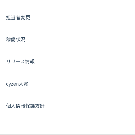
内線電話
IP接続制限・端末認証設定
日報について
サポートセミナーアーカイブ
担当者変更
商品
契約・その他
メンバー画面について
各種設定・ログイン
端末・設定について
稼働状況
オプション関連について
契約・申込について
リリース情報
証明書認証について
その他よくある質問
cyzen大賞
個人情報保護方針