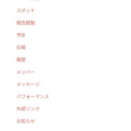
4. cyzen利用前の準備：システム管理者編
予定管理
スポット
5. 基本的な使い方：システム管理者編
スポット
報告閲覧
6. 基本的な使い方：ユーザー編
ステータス・主観
予定
7. 初心者向けよくある質問集
報告書・行動種別
日報
8. 用語集
勤怠管理
履歴
9. もっと便利に利用するための設定
活動通知
メンバー
10.ユーザー向けおすすめの使い方
パフォーマンス
メッセージ
【業界業種別】cyzen設定方法
帳票出力
パフォーマンス
メッセージ・ファイル添付
外部リンク
商品
お知らせ