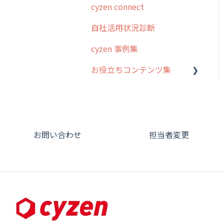
cyzen connect
報告閲覧
予定管理
スポット・ステータス関連
ログインについて
ステム管理者編
ステータス・主観
オプション
自社活用状況診断
予定
スポット
グループ・ユーザーについ
5. 基本的な使い方：シス
報告書・行動種別
交通費自動計算
て
テム管理者編
cyzen 事例集
日報
ステータス・主観
勤怠管理
安全走行支援
GPS・位置情報 について
6. 基本的な使い方：ユー
お役立ちコンテンツ集
履歴
報告書・行動種別
ザー編
活動通知
写真管理・高画質化
ルート自動記録 について
メンバー
ユーザー・グループ管理
動画集：システム管理者向
7. 初心者向けよくある質
パフォーマンス
ダッシュボード（BI）・パ
出退勤・ステータス・主観
け
問集
メッセージ
メッセージ機能
フォーマンス
について
帳票出力
動画集：ユーザー向け
8. 用語集
パフォーマンス
活動通知
連携オプション
スポットについて
お問い合わせ
担当者変更
メッセージ・ファイル添付
動画集：共通
9. もっと便利に利用する
外部リンク
内線電話
その他オプション
報告書について
ための設定
商品
サポートセミナーアーカイ
お知らせ
商品
IP接続制限・端末認証設定
日報について
ブ
10.ユーザー向けおすすめ
各種設定・その他
の使い方
設定
各種設定・ログイン
契約・その他
メンバー画面について
【業界業種別】cyzen設定
端末・設定について
方法