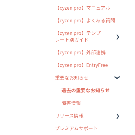
【cyzen pro】マニュアル
cyzen pro とは？
【cyzen pro】よくある質問
簡易マニュアル
【cyzen pro】テンプ
cyzen proの位置情報取得
レート別ガイド
について
【cyzen pro】外部連携
用語集
ポスティング
【cyzen pro】EntryFree
よくある質問
ラウンダー
重要なお知らせ
メンテナンス
外廻り営業
過去の重要なお知らせ
清掃
障害情報
リリース情報
不動産
プレミアムサポート
リリース