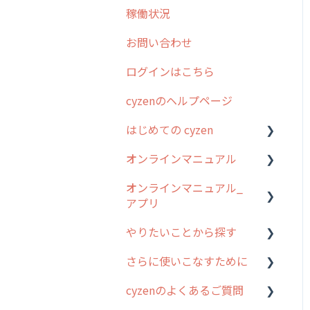
稼働状況
2026年のリリース情報
お問い合わせ
2025年のリリース情報
ログインはこちら
2024年のリリース情報
cyzenのヘルプページ
2023年のリリース情報
はじめての cyzen
過去のリリース
オンラインマニュアル
2019年までのリリース情
0. はじめてのcyzenの使い
報
方
オンラインマニュアル_
管理サイトの使い始め
アプリ
お客様の声を実現しました
1. cyzenについて知ろう
ユーザー・グループ管理
やりたいことから探す
2. 主要機能の概要
アプリの使い始め
行動管理
さらに使いこなすために
3. cyzenの位置情報取得に
ホーム画面
行動管理
予定管理
ついて
cyzenのよくあるご質問
スポット
勤怠管理
はじめに
スポット
4. cyzen利用前の準備：シ