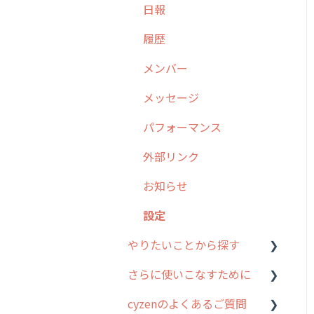
日報
勤怠管理
6. 基本的な使い方：ユー
履歴
ザー編
活動通知
メンバー
7. 初心者向けよくある質
パフォーマンス
問集
メッセージ
帳票出力
8. 用語集
パフォーマンス
メッセージ・ファイル添付
9. もっと便利に利用する
外部リンク
ための設定
商品
お知らせ
10.ユーザー向けおすすめ
各種設定・その他
の使い方
設定
【業界業種別】cyzen設定
やりたいことから探す
方法
さらに使いこなすために
行動管理
cyzenのよくあるご質問
勤怠管理
はじめに