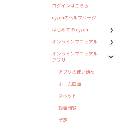
ログインはこちら
2024年のリリース情報
cyzenのヘルプページ
2023年のリリース情報
はじめての cyzen
過去のリリース
オンラインマニュアル
2019年までのリリース情
0. はじめてのcyzenの使い
報
方
オンラインマニュアル_
管理サイトの使い始め
アプリ
お客様の声を実現しました
1. cyzenについて知ろう
ユーザー・グループ管理
2. 主要機能の概要
アプリの使い始め
行動管理
3. cyzenの位置情報取得に
ホーム画面
予定管理
ついて
スポット
スポット
4. cyzen利用前の準備：シ
報告閲覧
ステム管理者編
ステータス・主観
予定
5. 基本的な使い方：シス
報告書・行動種別
テム管理者編