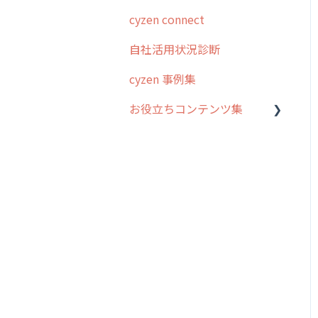
cyzen connect
予定管理
スポット・ステータス関連
ログインについて
オプション
自社活用状況診断
スポット
グループ・ユーザーについ
交通費自動計算
て
cyzen 事例集
ステータス・主観
安全走行支援
GPS・位置情報 について
お役立ちコンテンツ集
報告書・行動種別
写真管理・高画質化
ルート自動記録 について
ユーザー・グループ管理
動画集：システム管理者向
ダッシュボード（BI）・パ
出退勤・ステータス・主観
け
メッセージ機能
フォーマンス
について
動画集：ユーザー向け
活動通知
連携オプション
スポットについて
動画集：共通
内線電話
その他オプション
報告書について
サポートセミナーアーカイ
商品
IP接続制限・端末認証設定
日報について
ブ
各種設定・ログイン
契約・その他
メンバー画面について