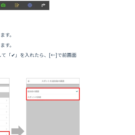
します。
します。
「✔︎」を入れたら、[←]で前画面