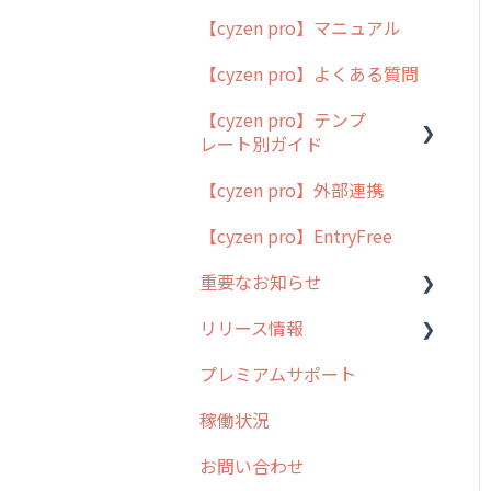
【cyzen pro】マニュアル
cyzen pro とは？
【cyzen pro】よくある質問
簡易マニュアル
【cyzen pro】テンプ
cyzen proの位置情報取得
レート別ガイド
について
【cyzen pro】外部連携
用語集
ポスティング
【cyzen pro】EntryFree
よくある質問
ラウンダー
重要なお知らせ
メンテナンス
リリース情報
外廻り営業
過去の重要なお知らせ
プレミアムサポート
清掃
障害情報
リリース
稼働状況
不動産
2026年のリリース情報
お問い合わせ
2025年のリリース情報