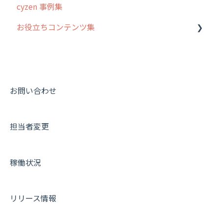
cyzen 事例集
GPS・位置情報 について
お役立ちコンテンツ集
ルート自動記録 について
出退勤・ステータス・主観について
動画集：システム管理者向け
スポットについて
動画集：ユーザー向け
報告書について
動画集：共通
お問い合わせ
日報について
サポートセミナーアーカイブ
担当者変更
メンバー画面について
端末・設定について
稼働状況
オプション関連について
契約・申込について
リリース情報
証明書認証について