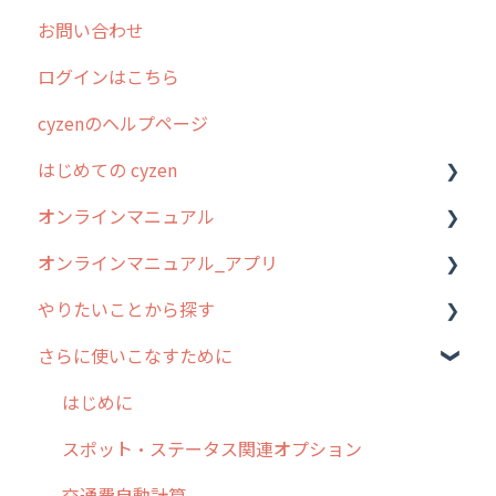
お問い合わせ
2025年のリリース情報
ログインはこちら
2024年のリリース情報
cyzenのヘルプページ
2023年のリリース情報
はじめての cyzen
過去のリリース
オンラインマニュアル
2019年までのリリース情報
0. はじめてのcyzenの使い方
オンラインマニュアル_アプリ
お客様の声を実現しました
1. cyzenについて知ろう
管理サイトの使い始め
やりたいことから探す
2. 主要機能の概要
ユーザー・グループ管理
アプリの使い始め
さらに使いこなすために
3. cyzenの位置情報取得について
行動管理
ホーム画面
行動管理
4. cyzen利用前の準備：システム管理者編
予定管理
スポット
勤怠管理
はじめに
5. 基本的な使い方：システム管理者編
スポット
報告閲覧
予定管理
スポット・ステータス関連オプション
6. 基本的な使い方：ユーザー編
ステータス・主観
予定
スポット
交通費自動計算