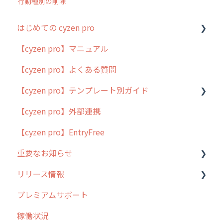
行動種別の削除
はじめての cyzen pro
【cyzen pro】マニュアル
cyzen pro とは？
【cyzen pro】よくある質問
簡易マニュアル
【cyzen pro】テンプレート別ガイド
cyzen proの位置情報取得について
【cyzen pro】外部連携
用語集
ポスティング
【cyzen pro】EntryFree
よくある質問
ラウンダー
重要なお知らせ
メンテナンス
リリース情報
外廻り営業
過去の重要なお知らせ
プレミアムサポート
清掃
障害情報
リリース
稼働状況
不動産
2026年のリリース情報