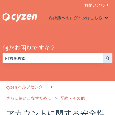
お問い合わせ
Web版へのログインはこちら
We
何かお困りですか？
検索フィールドが空なので、候補はありません。
cyzen ヘルプセンター
さらに使いこなすために
契約・その他
アカウントに関する安全性