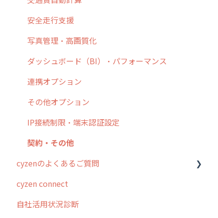
7. 初心者向けよくある質問集
報告書・行動種別
日報
ステータス・主観
安全走行支援
8. 用語集
勤怠管理
履歴
報告書・行動種別
写真管理・高画質化
9. もっと便利に利用するための設定
活動通知
メンバー
ユーザー・グループ管理
ダッシュボード（BI）・パフォーマンス
10.ユーザー向けおすすめの使い方
パフォーマンス
メッセージ
メッセージ機能
連携オプション
【業界業種別】cyzen設定方法
帳票出力
パフォーマンス
活動通知
その他オプション
メッセージ・ファイル添付
外部リンク
内線電話
IP接続制限・端末認証設定
商品
お知らせ
商品
契約・その他
cyzenのよくあるご質問
各種設定・その他
設定
各種設定・ログイン
cyzen connect
ログインについて
自社活用状況診断
グループ・ユーザーについて