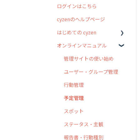
ログインはこちら
2024年のリリース情報
cyzenのヘルプページ
2023年のリリース情報
はじめての cyzen
過去のリリース
オンラインマニュアル
2019年までのリリース情
0. はじめてのcyzenの使い
報
方
管理サイトの使い始め
お客様の声を実現しました
1. cyzenについて知ろう
ユーザー・グループ管理
2. 主要機能の概要
行動管理
3. cyzenの位置情報取得に
予定管理
ついて
スポット
4. cyzen利用前の準備：シ
ステム管理者編
ステータス・主観
5. 基本的な使い方：シス
報告書・行動種別
テム管理者編