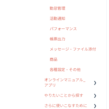
勤怠管理
6. 基本的な使い方：ユー
ザー編
活動通知
7. 初心者向けよくある質
パフォーマンス
問集
帳票出力
8. 用語集
メッセージ・ファイル添付
9. もっと便利に利用する
ための設定
商品
10.ユーザー向けおすすめ
各種設定・その他
の使い方
オンラインマニュアル_
【業界業種別】cyzen設定
アプリ
方法
やりたいことから探す
アプリの使い始め
さらに使いこなすために
ホーム画面
行動管理