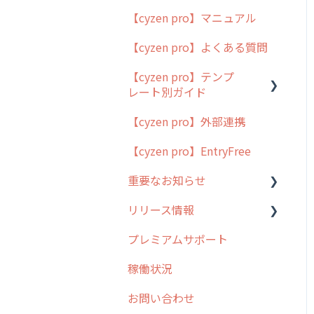
【cyzen pro】マニュアル
cyzen pro とは？
【cyzen pro】よくある質問
簡易マニュアル
【cyzen pro】テンプ
cyzen proの位置情報取得
レート別ガイド
について
【cyzen pro】外部連携
用語集
ポスティング
【cyzen pro】EntryFree
よくある質問
ラウンダー
重要なお知らせ
メンテナンス
リリース情報
外廻り営業
過去の重要なお知らせ
プレミアムサポート
清掃
障害情報
リリース
稼働状況
不動産
2026年のリリース情報
お問い合わせ
2025年のリリース情報