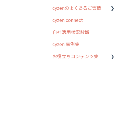
cyzenのよくあるご質問
スポット
勤怠管理
はじめに
cyzen connect
報告閲覧
予定管理
スポット・ステータス関連
ログインについて
オプション
自社活用状況診断
予定
スポット
グループ・ユーザーについ
交通費自動計算
て
cyzen 事例集
日報
ステータス・主観
安全走行支援
GPS・位置情報 について
お役立ちコンテンツ集
履歴
報告書・行動種別
写真管理・高画質化
ルート自動記録 について
メンバー
ユーザー・グループ管理
動画集：システム管理者向
ダッシュボード（BI）・パ
出退勤・ステータス・主観
け
メッセージ
メッセージ機能
フォーマンス
について
動画集：ユーザー向け
パフォーマンス
活動通知
連携オプション
スポットについて
動画集：共通
外部リンク
内線電話
その他オプション
報告書について
サポートセミナーアーカイ
お知らせ
商品
IP接続制限・端末認証設定
日報について
ブ
設定
各種設定・ログイン