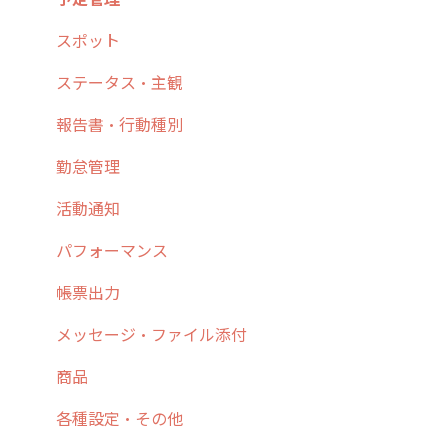
5. 基本的な使い方：システム管理者編
スポット
6. 基本的な使い方：ユーザー編
ステータス・主観
7. 初心者向けよくある質問集
報告書・行動種別
8. 用語集
勤怠管理
9. もっと便利に利用するための設定
活動通知
10.ユーザー向けおすすめの使い方
パフォーマンス
【業界業種別】cyzen設定方法
帳票出力
メッセージ・ファイル添付
商品
各種設定・その他