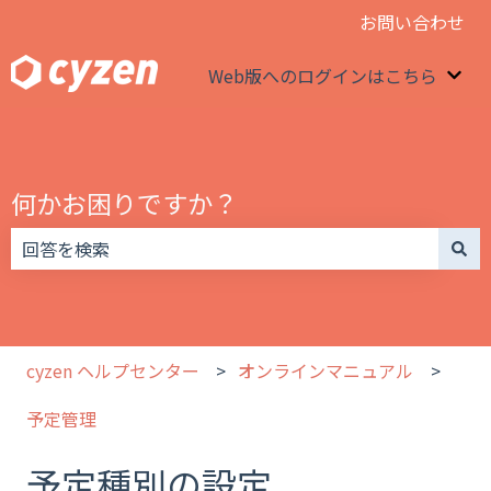
お問い合わせ
Web版へのログインはこちら
We
何かお困りですか？
検索フィールドが空なので、候補はありません。
cyzen ヘルプセンター
オンラインマニュアル
予定管理
予定種別の設定