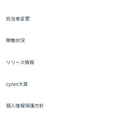
外部リンク
内線電話
IP接続制限・端末認証設定
日報について
サポートセミナーアーカイブ
担当者変更
お知らせ
商品
契約・その他
メンバー画面について
設定
各種設定・ログイン
端末・設定について
稼働状況
オプション関連について
契約・申込について
リリース情報
証明書認証について
その他よくある質問
cyzen大賞
個人情報保護方針