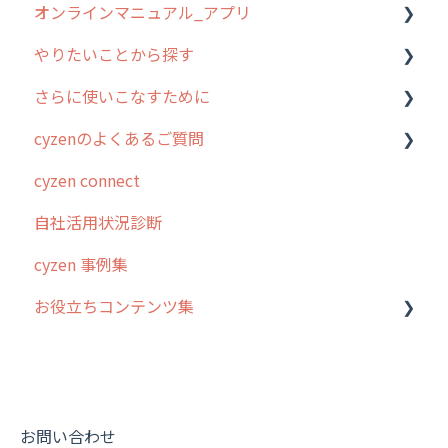
オンラインマニュアル_アプリ
やりたいことから探す
アプリの使い始め
さらに使いこなすために
ホーム画面
行動管理
cyzenのよくあるご質問
スポット
勤怠管理
はじめに
cyzen connect
報告閲覧
予定管理
スポット・ステータス関連オプション
ログインについて
自社活用状況診断
予定
スポット
交通費自動計算
グループ・ユーザーについて
cyzen 事例集
日報
ステータス・主観
安全走行支援
GPS・位置情報 について
お役立ちコンテンツ集
履歴
報告書・行動種別
写真管理・高画質化
ルート自動記録 について
メンバー
ユーザー・グループ管理
ダッシュボード（BI）・パフォーマンス
出退勤・ステータス・主観について
動画集：システム管理者向け
メッセージ
メッセージ機能
連携オプション
スポットについて
動画集：ユーザー向け
パフォーマンス
活動通知
その他オプション
報告書について
動画集：共通
お問い合わせ