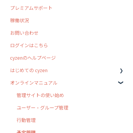
プレミアムサポート
清掃
障害情報
リリース
稼働状況
不動産
2026年のリリース情報
お問い合わせ
2025年のリリース情報
ログインはこちら
2024年のリリース情報
cyzenのヘルプページ
2023年のリリース情報
はじめての cyzen
過去のリリース
オンラインマニュアル
2019年までのリリース情報
0. はじめてのcyzenの使い方
お客様の声を実現しました
1. cyzenについて知ろう
管理サイトの使い始め
2. 主要機能の概要
ユーザー・グループ管理
3. cyzenの位置情報取得について
行動管理
4. cyzen利用前の準備：システム管理者編
予定管理