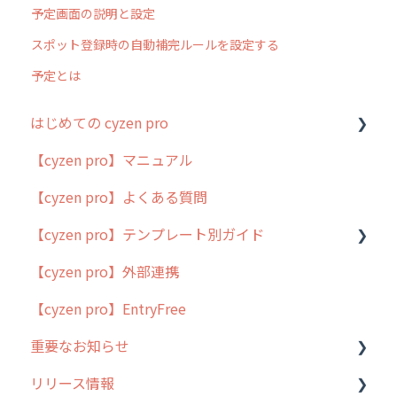
予定画面の説明と設定
スポット登録時の自動補完ルールを設定する
予定とは
はじめての cyzen pro
【cyzen pro】マニュアル
cyzen pro とは？
【cyzen pro】よくある質問
簡易マニュアル
【cyzen pro】テンプレート別ガイド
cyzen proの位置情報取得について
【cyzen pro】外部連携
用語集
ポスティング
【cyzen pro】EntryFree
よくある質問
ラウンダー
重要なお知らせ
メンテナンス
リリース情報
外廻り営業
過去の重要なお知らせ