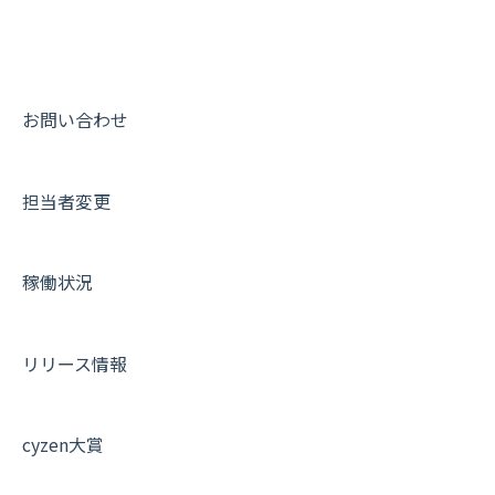
出退勤・ステータス・主観について
動画集：システム管理者向け
スポットについて
動画集：ユーザー向け
報告書について
動画集：共通
お問い合わせ
日報について
サポートセミナーアーカイブ
担当者変更
メンバー画面について
端末・設定について
稼働状況
オプション関連について
契約・申込について
リリース情報
証明書認証について
その他よくある質問
cyzen大賞