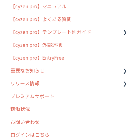
【cyzen pro】マニュアル
cyzen pro とは？
【cyzen pro】よくある質問
簡易マニュアル
【cyzen pro】テンプレート別ガイド
cyzen proの位置情報取得について
【cyzen pro】外部連携
用語集
ポスティング
【cyzen pro】EntryFree
よくある質問
ラウンダー
重要なお知らせ
メンテナンス
リリース情報
外廻り営業
過去の重要なお知らせ
プレミアムサポート
清掃
障害情報
リリース
稼働状況
不動産
2026年のリリース情報
お問い合わせ
2025年のリリース情報
ログインはこちら
2024年のリリース情報