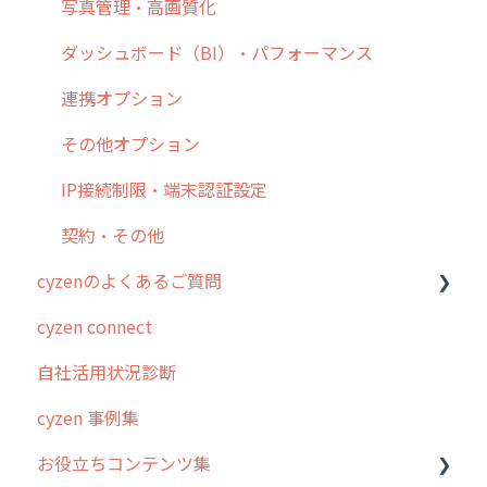
8. 用語集
勤怠管理
履歴
報告書・行動種別
写真管理・高画質化
9. もっと便利に利用するための設定
活動通知
メンバー
ユーザー・グループ管理
ダッシュボード（BI）・パフォーマンス
10.ユーザー向けおすすめの使い方
パフォーマンス
メッセージ
メッセージ機能
連携オプション
【業界業種別】cyzen設定方法
帳票出力
パフォーマンス
活動通知
その他オプション
メッセージ・ファイル添付
外部リンク
内線電話
IP接続制限・端末認証設定
商品
お知らせ
商品
契約・その他
cyzenのよくあるご質問
各種設定・その他
設定
各種設定・ログイン
cyzen connect
ログインについて
自社活用状況診断
グループ・ユーザーについて
cyzen 事例集
GPS・位置情報 について
お役立ちコンテンツ集
ルート自動記録 について