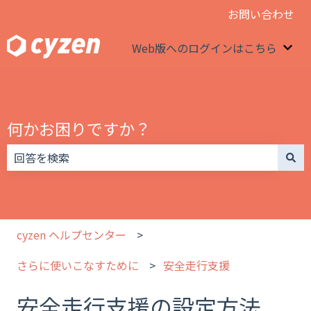
お問い合わせ
Web版へのログインはこちら
We
何かお困りですか？
検索フィールドが空なので、候補はありません。
cyzen ヘルプセンター
さらに使いこなすために
安全走行支援
安全走行支援の設定方法