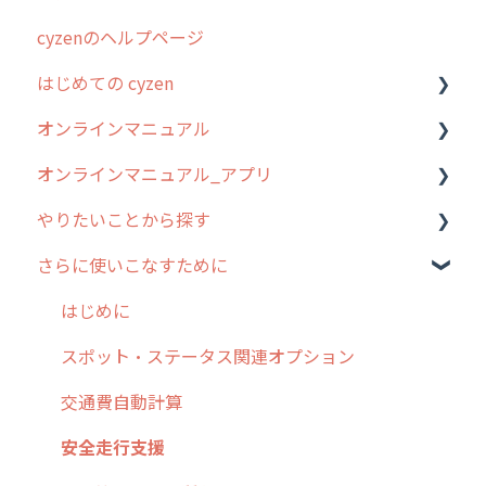
cyzenのヘルプページ
2023年のリリース情報
はじめての cyzen
過去のリリース
オンラインマニュアル
2019年までのリリース情報
0. はじめてのcyzenの使い方
オンラインマニュアル_アプリ
お客様の声を実現しました
1. cyzenについて知ろう
管理サイトの使い始め
やりたいことから探す
2. 主要機能の概要
ユーザー・グループ管理
アプリの使い始め
さらに使いこなすために
3. cyzenの位置情報取得について
行動管理
ホーム画面
行動管理
4. cyzen利用前の準備：システム管理者編
予定管理
スポット
勤怠管理
はじめに
5. 基本的な使い方：システム管理者編
スポット
報告閲覧
予定管理
スポット・ステータス関連オプション
6. 基本的な使い方：ユーザー編
ステータス・主観
予定
スポット
交通費自動計算
7. 初心者向けよくある質問集
報告書・行動種別
日報
ステータス・主観
安全走行支援