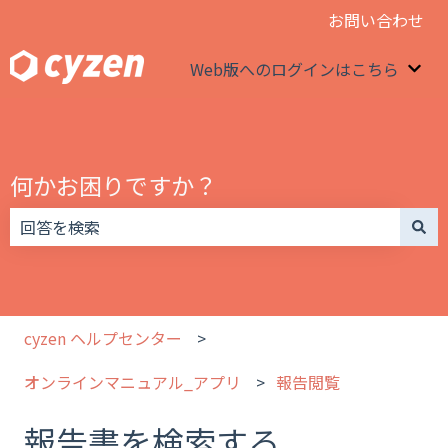
お問い合わせ
Web版へのログインはこちら
We
何かお困りですか？
検索フィールドが空なので、候補はありません。
cyzen ヘルプセンター
オンラインマニュアル_アプリ
報告閲覧
報告書を検索する