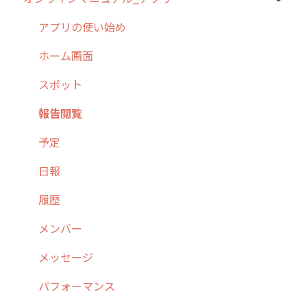
2. 主要機能の概要
ユーザー・グループ管理
アプリの使い始め
3. cyzenの位置情報取得について
行動管理
ホーム画面
4. cyzen利用前の準備：システム管理者編
予定管理
スポット
5. 基本的な使い方：システム管理者編
スポット
報告閲覧
6. 基本的な使い方：ユーザー編
ステータス・主観
予定
7. 初心者向けよくある質問集
報告書・行動種別
日報
8. 用語集
勤怠管理
履歴
9. もっと便利に利用するための設定
活動通知
メンバー
10.ユーザー向けおすすめの使い方
パフォーマンス
メッセージ
【業界業種別】cyzen設定方法
帳票出力
パフォーマンス