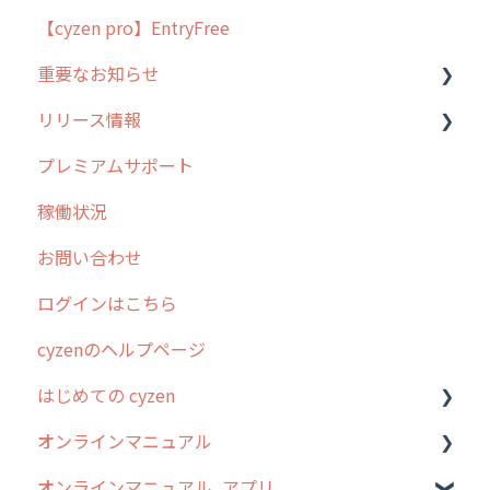
【cyzen pro】EntryFree
よくある質問
ラウンダー
重要なお知らせ
メンテナンス
リリース情報
外廻り営業
過去の重要なお知らせ
プレミアムサポート
清掃
障害情報
リリース
稼働状況
不動産
2026年のリリース情報
お問い合わせ
2025年のリリース情報
ログインはこちら
2024年のリリース情報
cyzenのヘルプページ
2023年のリリース情報
はじめての cyzen
過去のリリース
オンラインマニュアル
2019年までのリリース情報
0. はじめてのcyzenの使い方
オンラインマニュアル_アプリ
お客様の声を実現しました
1. cyzenについて知ろう
管理サイトの使い始め