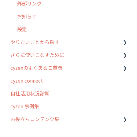
メッセージ・ファイル添付
外部リンク
商品
お知らせ
各種設定・その他
設定
やりたいことから探す
さらに使いこなすために
行動管理
cyzenのよくあるご質問
勤怠管理
はじめに
cyzen connect
予定管理
スポット・ステータス関連オプション
ログインについて
自社活用状況診断
スポット
交通費自動計算
グループ・ユーザーについて
cyzen 事例集
ステータス・主観
安全走行支援
GPS・位置情報 について
お役立ちコンテンツ集
報告書・行動種別
写真管理・高画質化
ルート自動記録 について
ユーザー・グループ管理
ダッシュボード（BI）・パフォーマンス
出退勤・ステータス・主観について
動画集：システム管理者向け