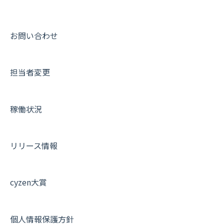
メッセージ機能
連携オプション
スポットについて
動画集：ユーザー向け
活動通知
その他オプション
報告書について
動画集：共通
お問い合わせ
内線電話
IP接続制限・端末認証設定
日報について
サポートセミナーアーカイブ
担当者変更
商品
契約・その他
メンバー画面について
各種設定・ログイン
端末・設定について
稼働状況
オプション関連について
契約・申込について
リリース情報
証明書認証について
その他よくある質問
cyzen大賞
個人情報保護方針