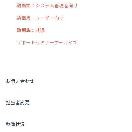
9. もっと便利に利用するための設定
活動通知
メンバー
ユーザー・グループ管理
ダッシュボード（BI）・パフォーマンス
出退勤・ステータス・主観について
動画集：システム管理者向け
10.ユーザー向けおすすめの使い方
パフォーマンス
メッセージ
メッセージ機能
連携オプション
スポットについて
動画集：ユーザー向け
【業界業種別】cyzen設定方法
帳票出力
パフォーマンス
活動通知
その他オプション
報告書について
動画集：共通
メッセージ・ファイル添付
外部リンク
内線電話
IP接続制限・端末認証設定
日報について
サポートセミナーアーカイブ
商品
お知らせ
商品
契約・その他
メンバー画面について
各種設定・その他
設定
各種設定・ログイン
端末・設定について
オプション関連について
お問い合わせ
契約・申込について
担当者変更
証明書認証について
その他よくある質問
稼働状況