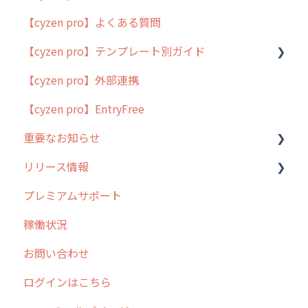
【cyzen pro】よくある質問
簡易マニュアル
【cyzen pro】テンプレート別ガイド
cyzen proの位置情報取得について
【cyzen pro】外部連携
用語集
ポスティング
【cyzen pro】EntryFree
よくある質問
ラウンダー
重要なお知らせ
メンテナンス
リリース情報
外廻り営業
過去の重要なお知らせ
プレミアムサポート
清掃
障害情報
リリース
稼働状況
不動産
2026年のリリース情報
お問い合わせ
2025年のリリース情報
ログインはこちら
2024年のリリース情報