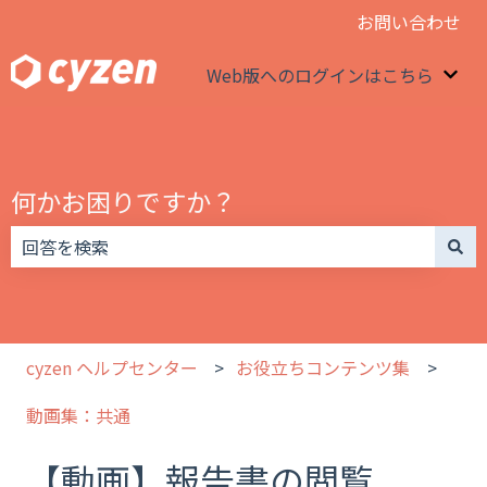
お問い合わせ
Web版へのログインはこちら
We
何かお困りですか？
検索フィールドが空なので、候補はありません。
cyzen ヘルプセンター
お役立ちコンテンツ集
動画集：共通
【動画】報告書の閲覧