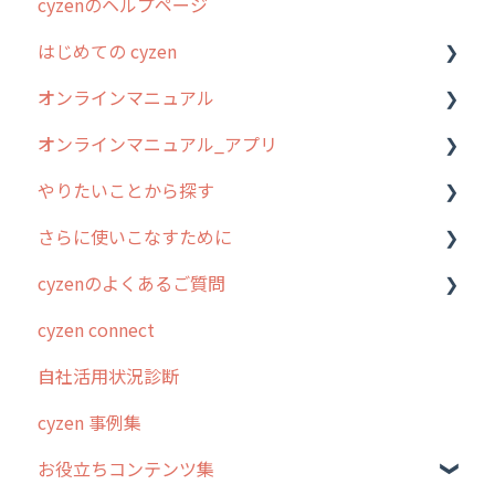
cyzenのヘルプページ
2023年のリリース情報
はじめての cyzen
過去のリリース
オンラインマニュアル
2019年までのリリース情報
0. はじめてのcyzenの使い方
オンラインマニュアル_アプリ
お客様の声を実現しました
1. cyzenについて知ろう
管理サイトの使い始め
やりたいことから探す
2. 主要機能の概要
ユーザー・グループ管理
アプリの使い始め
さらに使いこなすために
3. cyzenの位置情報取得について
行動管理
ホーム画面
行動管理
cyzenのよくあるご質問
4. cyzen利用前の準備：システム管理者編
予定管理
スポット
勤怠管理
はじめに
cyzen connect
5. 基本的な使い方：システム管理者編
スポット
報告閲覧
予定管理
スポット・ステータス関連オプション
ログインについて
自社活用状況診断
6. 基本的な使い方：ユーザー編
ステータス・主観
予定
スポット
交通費自動計算
グループ・ユーザーについて
cyzen 事例集
7. 初心者向けよくある質問集
報告書・行動種別
日報
ステータス・主観
安全走行支援
GPS・位置情報 について
お役立ちコンテンツ集
8. 用語集
勤怠管理
履歴
報告書・行動種別
写真管理・高画質化
ルート自動記録 について