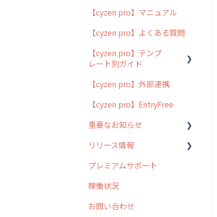
【cyzen pro】マニュアル
cyzen pro とは？
【cyzen pro】よくある質問
簡易マニュアル
【cyzen pro】テンプ
cyzen proの位置情報取得
レート別ガイド
について
【cyzen pro】外部連携
用語集
ポスティング
【cyzen pro】EntryFree
よくある質問
ラウンダー
重要なお知らせ
メンテナンス
リリース情報
外廻り営業
過去の重要なお知らせ
プレミアムサポート
清掃
障害情報
リリース
稼働状況
不動産
2026年のリリース情報
お問い合わせ
2025年のリリース情報