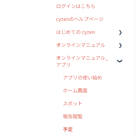
ログインはこちら
2024年のリリース情報
cyzenのヘルプページ
2023年のリリース情報
はじめての cyzen
過去のリリース
オンラインマニュアル
2019年までのリリース情
0. はじめてのcyzenの使い
報
方
オンラインマニュアル_
管理サイトの使い始め
アプリ
お客様の声を実現しました
1. cyzenについて知ろう
ユーザー・グループ管理
2. 主要機能の概要
アプリの使い始め
行動管理
3. cyzenの位置情報取得に
ホーム画面
予定管理
ついて
スポット
スポット
4. cyzen利用前の準備：シ
報告閲覧
ステム管理者編
ステータス・主観
予定
5. 基本的な使い方：シス
報告書・行動種別
テム管理者編