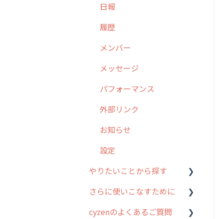
日報
勤怠管理
6. 基本的な使い方：ユー
履歴
ザー編
活動通知
メンバー
7. 初心者向けよくある質
パフォーマンス
問集
メッセージ
帳票出力
8. 用語集
パフォーマンス
メッセージ・ファイル添付
9. もっと便利に利用する
外部リンク
ための設定
商品
お知らせ
10.ユーザー向けおすすめ
各種設定・その他
の使い方
設定
【業界業種別】cyzen設定
やりたいことから探す
方法
さらに使いこなすために
行動管理
cyzenのよくあるご質問
勤怠管理
はじめに