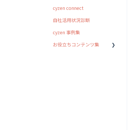
cyzen connect
予定管理
スポット・ステータス関連
ログインについて
オプション
自社活用状況診断
スポット
グループ・ユーザーについ
交通費自動計算
て
cyzen 事例集
ステータス・主観
安全走行支援
GPS・位置情報 について
お役立ちコンテンツ集
報告書・行動種別
写真管理・高画質化
ルート自動記録 について
ユーザー・グループ管理
動画集：システム管理者向
ダッシュボード（BI）・パ
出退勤・ステータス・主観
け
メッセージ機能
フォーマンス
について
動画集：ユーザー向け
活動通知
連携オプション
スポットについて
動画集：共通
内線電話
その他オプション
報告書について
サポートセミナーアーカイ
商品
IP接続制限・端末認証設定
日報について
ブ
各種設定・ログイン
契約・その他
メンバー画面について