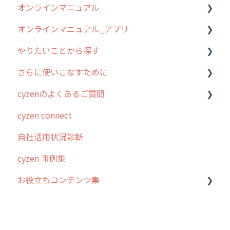
オンラインマニュアル
0. はじめてのcyzenの使い方
オンラインマニュアル_アプリ
1. cyzenについて知ろう
管理サイトの使い始め
やりたいことから探す
2. 主要機能の概要
ユーザー・グループ管理
アプリの使い始め
さらに使いこなすために
3. cyzenの位置情報取得について
行動管理
ホーム画面
行動管理
cyzenのよくあるご質問
4. cyzen利用前の準備：システム管理者編
予定管理
スポット
勤怠管理
はじめに
cyzen connect
5. 基本的な使い方：システム管理者編
スポット
報告閲覧
予定管理
スポット・ステータス関連オプション
ログインについて
自社活用状況診断
6. 基本的な使い方：ユーザー編
ステータス・主観
予定
スポット
交通費自動計算
グループ・ユーザーについて
cyzen 事例集
7. 初心者向けよくある質問集
報告書・行動種別
日報
ステータス・主観
安全走行支援
GPS・位置情報 について
お役立ちコンテンツ集
8. 用語集
勤怠管理
履歴
報告書・行動種別
写真管理・高画質化
ルート自動記録 について
9. もっと便利に利用するための設定
活動通知
メンバー
ユーザー・グループ管理
ダッシュボード（BI）・パフォーマンス
出退勤・ステータス・主観について
動画集：システム管理者向け
10.ユーザー向けおすすめの使い方
パフォーマンス
メッセージ
メッセージ機能
連携オプション
スポットについて
動画集：ユーザー向け