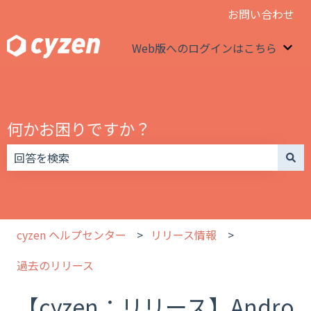
お問い合わせ
Web版へのログインはこちら
We
何かお困りですか？
検索フィールドが空なので、候補はありません。
cyzen ヘルプセンター
リリース情報
過去のリリース
【cyzen：リリース】Andro