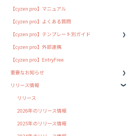
【cyzen pro】マニュアル
cyzen pro とは？
【cyzen pro】よくある質問
簡易マニュアル
【cyzen pro】テンプレート別ガイド
cyzen proの位置情報取得について
【cyzen pro】外部連携
用語集
ポスティング
【cyzen pro】EntryFree
よくある質問
ラウンダー
重要なお知らせ
メンテナンス
リリース情報
外廻り営業
過去の重要なお知らせ
清掃
障害情報
リリース
不動産
2026年のリリース情報
2025年のリリース情報
2024年のリリース情報