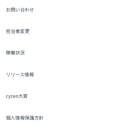
【業界業種別】cyzen設定方法
帳票出力
パフォーマンス
活動通知
その他オプション
報告書について
動画集：共通
お問い合わせ
メッセージ・ファイル添付
外部リンク
内線電話
IP接続制限・端末認証設定
日報について
サポートセミナーアーカイブ
担当者変更
商品
お知らせ
商品
契約・その他
メンバー画面について
各種設定・その他
設定
各種設定・ログイン
端末・設定について
稼働状況
オプション関連について
契約・申込について
リリース情報
証明書認証について
その他よくある質問
cyzen大賞
個人情報保護方針