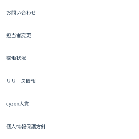
【業界業種別】cyzen設定方法
帳票出力
パフォーマンス
活動通知
その他オプション
報告書について
動画集：共通
お問い合わせ
メッセージ・ファイル添付
外部リンク
内線電話
IP接続制限・端末認証設定
日報について
サポートセミナーアーカイブ
担当者変更
商品
お知らせ
商品
契約・その他
メンバー画面について
各種設定・その他
設定
各種設定・ログイン
端末・設定について
稼働状況
オプション関連について
契約・申込について
リリース情報
証明書認証について
その他よくある質問
cyzen大賞
個人情報保護方針