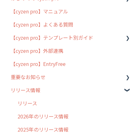
【cyzen pro】マニュアル
cyzen pro とは？
【cyzen pro】よくある質問
簡易マニュアル
【cyzen pro】テンプレート別ガイド
cyzen proの位置情報取得について
【cyzen pro】外部連携
用語集
ポスティング
【cyzen pro】EntryFree
よくある質問
ラウンダー
重要なお知らせ
メンテナンス
リリース情報
外廻り営業
過去の重要なお知らせ
清掃
障害情報
リリース
不動産
2026年のリリース情報
2025年のリリース情報