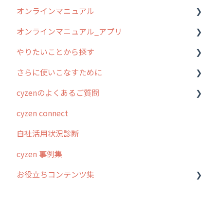
オンラインマニュアル
0. はじめてのcyzenの使い方
オンラインマニュアル_アプリ
1. cyzenについて知ろう
管理サイトの使い始め
やりたいことから探す
2. 主要機能の概要
ユーザー・グループ管理
アプリの使い始め
さらに使いこなすために
3. cyzenの位置情報取得について
行動管理
ホーム画面
行動管理
cyzenのよくあるご質問
4. cyzen利用前の準備：システム管理者編
予定管理
スポット
勤怠管理
はじめに
cyzen connect
5. 基本的な使い方：システム管理者編
スポット
報告閲覧
予定管理
スポット・ステータス関連オプション
ログインについて
自社活用状況診断
6. 基本的な使い方：ユーザー編
ステータス・主観
予定
スポット
交通費自動計算
グループ・ユーザーについて
cyzen 事例集
7. 初心者向けよくある質問集
報告書・行動種別
日報
ステータス・主観
安全走行支援
GPS・位置情報 について
お役立ちコンテンツ集
8. 用語集
勤怠管理
履歴
報告書・行動種別
写真管理・高画質化
ルート自動記録 について
9. もっと便利に利用するための設定
活動通知
メンバー
ユーザー・グループ管理
ダッシュボード（BI）・パフォーマンス
出退勤・ステータス・主観について
動画集：システム管理者向け
10.ユーザー向けおすすめの使い方
パフォーマンス
メッセージ
メッセージ機能
連携オプション
スポットについて
動画集：ユーザー向け