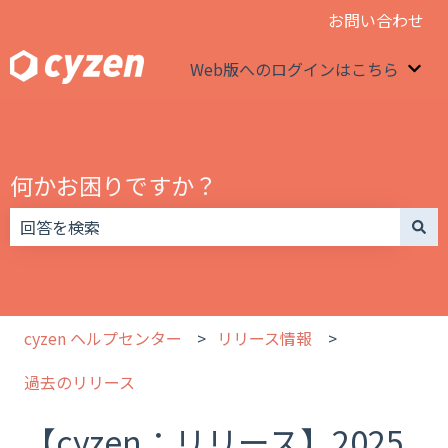
お問い合わせ
Web版へのログインはこちら
We
何かお困りですか？
検索フィールドが空なので、候補はありません。
cyzen ヘルプセンター
リリース情報
過去のリリース
【cyzen：リリース】2025