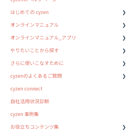
はじめての cyzen
オンラインマニュアル
0. はじめてのcyzenの使い方
オンラインマニュアル_アプリ
1. cyzenについて知ろう
管理サイトの使い始め
やりたいことから探す
2. 主要機能の概要
ユーザー・グループ管理
アプリの使い始め
さらに使いこなすために
3. cyzenの位置情報取得について
行動管理
ホーム画面
行動管理
cyzenのよくあるご質問
4. cyzen利用前の準備：システム管理者編
予定管理
スポット
勤怠管理
はじめに
cyzen connect
5. 基本的な使い方：システム管理者編
スポット
報告閲覧
予定管理
スポット・ステータス関連オプション
ログインについて
自社活用状況診断
6. 基本的な使い方：ユーザー編
ステータス・主観
予定
スポット
交通費自動計算
グループ・ユーザーについて
cyzen 事例集
7. 初心者向けよくある質問集
報告書・行動種別
日報
ステータス・主観
安全走行支援
GPS・位置情報 について
お役立ちコンテンツ集
8. 用語集
勤怠管理
履歴
報告書・行動種別
写真管理・高画質化
ルート自動記録 について