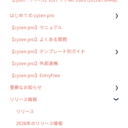
はじめての cyzen pro
【cyzen pro】マニュアル
cyzen pro とは？
【cyzen pro】よくある質問
簡易マニュアル
【cyzen pro】テンプレート別ガイド
cyzen proの位置情報取得について
【cyzen pro】外部連携
用語集
ポスティング
【cyzen pro】EntryFree
よくある質問
ラウンダー
重要なお知らせ
メンテナンス
リリース情報
外廻り営業
過去の重要なお知らせ
清掃
障害情報
リリース
不動産
2026年のリリース情報