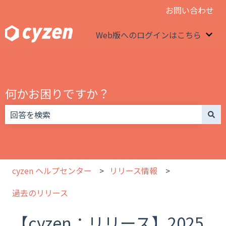
お問い合わせ
Web版へのログインはこちら
We
何かお困りですか？
検索フィールドが空なので、候補はありません。
cyzen ヘルプセンター
リリース情報
過去のリリース
【cyzen：リリース】2025