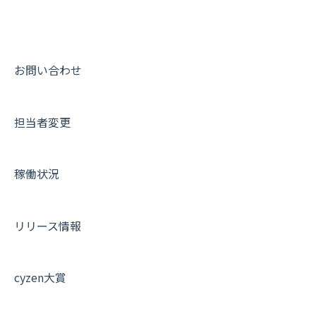
9. もっと便利に利用するための設定
活動通知
メンバー
ユーザー・グループ管理
ダッシュボード（BI）・パフォーマンス
出退勤・ステータス・主観について
動画集：システム管理者向け
10.ユーザー向けおすすめの使い方
パフォーマンス
メッセージ
メッセージ機能
連携オプション
スポットについて
動画集：ユーザー向け
【業界業種別】cyzen設定方法
帳票出力
パフォーマンス
活動通知
その他オプション
報告書について
動画集：共通
お問い合わせ
メッセージ・ファイル添付
外部リンク
内線電話
IP接続制限・端末認証設定
日報について
サポートセミナーアーカイブ
担当者変更
商品
お知らせ
商品
契約・その他
メンバー画面について
各種設定・その他
設定
各種設定・ログイン
端末・設定について
稼働状況
オプション関連について
契約・申込について
リリース情報
証明書認証について
その他よくある質問
cyzen大賞