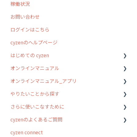
稼働状況
お問い合わせ
ログインはこちら
cyzenのヘルプページ
はじめての cyzen
オンラインマニュアル
0. はじめてのcyzenの使い方
オンラインマニュアル_アプリ
1. cyzenについて知ろう
管理サイトの使い始め
やりたいことから探す
2. 主要機能の概要
ユーザー・グループ管理
アプリの使い始め
さらに使いこなすために
3. cyzenの位置情報取得について
行動管理
ホーム画面
行動管理
cyzenのよくあるご質問
4. cyzen利用前の準備：システム管理者編
予定管理
スポット
勤怠管理
はじめに
cyzen connect
5. 基本的な使い方：システム管理者編
スポット
報告閲覧
予定管理
スポット・ステータス関連オプション
ログインについて