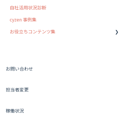
自社活用状況診断
6. 基本的な使い方：ユーザー編
ステータス・主観
予定
スポット
交通費自動計算
グループ・ユーザーについて
cyzen 事例集
7. 初心者向けよくある質問集
報告書・行動種別
日報
ステータス・主観
安全走行支援
GPS・位置情報 について
お役立ちコンテンツ集
8. 用語集
勤怠管理
履歴
報告書・行動種別
写真管理・高画質化
ルート自動記録 について
9. もっと便利に利用するための設定
活動通知
メンバー
ユーザー・グループ管理
ダッシュボード（BI）・パフォーマンス
出退勤・ステータス・主観について
動画集：システム管理者向け
10.ユーザー向けおすすめの使い方
パフォーマンス
メッセージ
メッセージ機能
連携オプション
スポットについて
動画集：ユーザー向け
【業界業種別】cyzen設定方法
帳票出力
パフォーマンス
活動通知
その他オプション
報告書について
動画集：共通
お問い合わせ
メッセージ・ファイル添付
外部リンク
内線電話
IP接続制限・端末認証設定
日報について
サポートセミナーアーカイブ
担当者変更
商品
お知らせ
商品
契約・その他
メンバー画面について
各種設定・その他
設定
各種設定・ログイン
端末・設定について
稼働状況
オプション関連について
契約・申込について