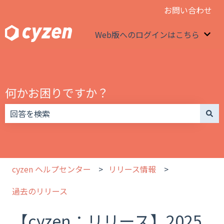
お問い合わせ
Web版へのログインはこちら
We
何かお困りですか？
検索フィールドが空なので、候補はありません。
cyzen ヘルプセンター
リリース情報
過去のリリース
【cyzen：リリース】2025