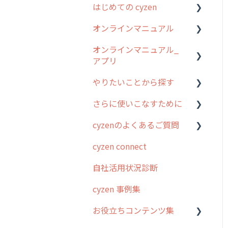
はじめての cyzen
オンラインマニュアル
0. はじめてのcyzenの使い
方
オンラインマニュアル_
管理サイトの使い始め
アプリ
1. cyzenについて知ろう
ユーザー・グループ管理
やりたいことから探す
2. 主要機能の概要
アプリの使い始め
行動管理
さらに使いこなすために
3. cyzenの位置情報取得に
ホーム画面
行動管理
予定管理
ついて
cyzenのよくあるご質問
スポット
勤怠管理
はじめに
スポット
4. cyzen利用前の準備：シ
cyzen connect
報告閲覧
予定管理
スポット・ステータス関連
ログインについて
ステム管理者編
ステータス・主観
オプション
自社活用状況診断
予定
スポット
グループ・ユーザーについ
5. 基本的な使い方：シス
報告書・行動種別
交通費自動計算
て
テム管理者編
cyzen 事例集
日報
ステータス・主観
勤怠管理
安全走行支援
GPS・位置情報 について
6. 基本的な使い方：ユー
お役立ちコンテンツ集
履歴
報告書・行動種別
ザー編
活動通知
写真管理・高画質化
ルート自動記録 について