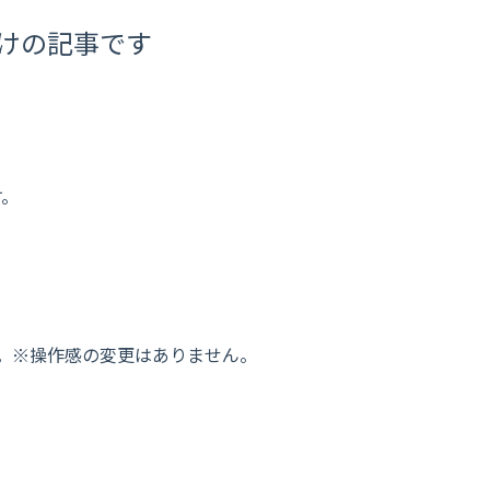
向けの記事です
す。
。※操作感の変更はありません。
。