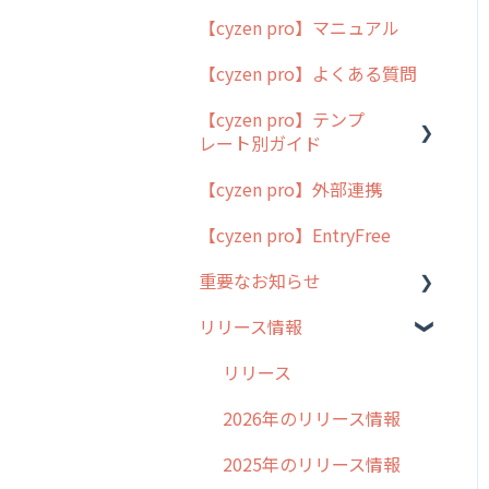
【cyzen pro】マニュアル
cyzen pro とは？
【cyzen pro】よくある質問
簡易マニュアル
【cyzen pro】テンプ
cyzen proの位置情報取得
レート別ガイド
について
【cyzen pro】外部連携
用語集
ポスティング
【cyzen pro】EntryFree
よくある質問
ラウンダー
重要なお知らせ
メンテナンス
リリース情報
外廻り営業
過去の重要なお知らせ
清掃
障害情報
リリース
不動産
2026年のリリース情報
2025年のリリース情報