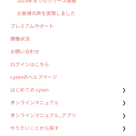
2019年までのリリース情報
お客様の声を実現しました
プレミアムサポート
稼働状況
お問い合わせ
ログインはこちら
cyzenのヘルプページ
はじめての cyzen
オンラインマニュアル
0. はじめてのcyzenの使い方
オンラインマニュアル_アプリ
1. cyzenについて知ろう
管理サイトの使い始め
やりたいことから探す
2. 主要機能の概要
ユーザー・グループ管理
アプリの使い始め