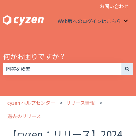
お問い合わせ
Web版へのログインはこちら
We
何かお困りですか？
検索フィールドが空なので、候補はありません。
cyzen ヘルプセンター
リリース情報
過去のリリース
【cyzen：リリース】2024