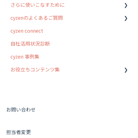
さらに使いこなすために
3. cyzenの位置情報取得について
行動管理
ホーム画面
行動管理
cyzenのよくあるご質問
4. cyzen利用前の準備：システム管理者編
予定管理
スポット
勤怠管理
はじめに
cyzen connect
5. 基本的な使い方：システム管理者編
スポット
報告閲覧
予定管理
スポット・ステータス関連オプション
ログインについて
自社活用状況診断
6. 基本的な使い方：ユーザー編
ステータス・主観
予定
スポット
交通費自動計算
グループ・ユーザーについて
cyzen 事例集
7. 初心者向けよくある質問集
報告書・行動種別
日報
ステータス・主観
安全走行支援
GPS・位置情報 について
お役立ちコンテンツ集
8. 用語集
勤怠管理
履歴
報告書・行動種別
写真管理・高画質化
ルート自動記録 について
9. もっと便利に利用するための設定
活動通知
メンバー
ユーザー・グループ管理
ダッシュボード（BI）・パフォーマンス
出退勤・ステータス・主観について
動画集：システム管理者向け
10.ユーザー向けおすすめの使い方
パフォーマンス
メッセージ
メッセージ機能
連携オプション
スポットについて
動画集：ユーザー向け
【業界業種別】cyzen設定方法
帳票出力
パフォーマンス
活動通知
その他オプション
報告書について
動画集：共通
お問い合わせ
メッセージ・ファイル添付
外部リンク
内線電話
IP接続制限・端末認証設定
日報について
サポートセミナーアーカイブ
担当者変更
商品
お知らせ
商品
契約・その他
メンバー画面について