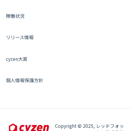
各種設定・その他
設定
各種設定・ログイン
端末・設定について
稼働状況
オプション関連について
契約・申込について
リリース情報
証明書認証について
その他よくある質問
cyzen大賞
個人情報保護方針
Copyright © 2025, レッドフォッ