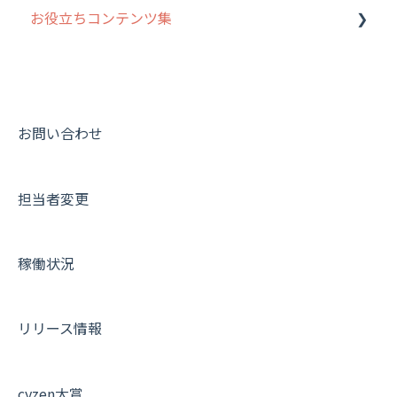
お役立ちコンテンツ集
8. 用語集
勤怠管理
履歴
報告書・行動種別
写真管理・高画質化
ルート自動記録 について
9. もっと便利に利用するための設定
活動通知
メンバー
ユーザー・グループ管理
ダッシュボード（BI）・パフォーマンス
出退勤・ステータス・主観について
動画集：システム管理者向け
10.ユーザー向けおすすめの使い方
パフォーマンス
メッセージ
メッセージ機能
連携オプション
スポットについて
動画集：ユーザー向け
【業界業種別】cyzen設定方法
帳票出力
パフォーマンス
活動通知
その他オプション
報告書について
動画集：共通
お問い合わせ
メッセージ・ファイル添付
外部リンク
内線電話
IP接続制限・端末認証設定
日報について
サポートセミナーアーカイブ
担当者変更
商品
お知らせ
商品
契約・その他
メンバー画面について
各種設定・その他
設定
各種設定・ログイン
端末・設定について
稼働状況
オプション関連について
契約・申込について
リリース情報
証明書認証について
その他よくある質問
cyzen大賞