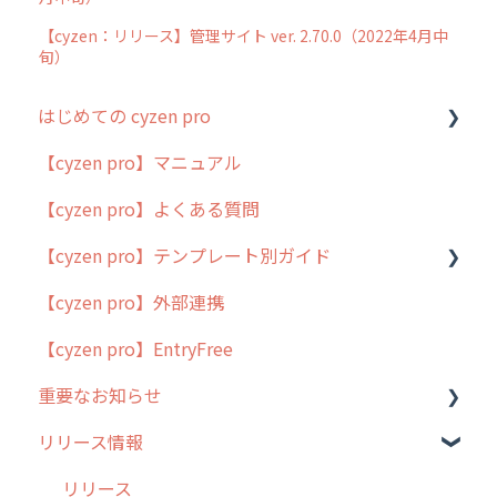
【cyzen：リリース】管理サイト ver. 2.70.0（2022年4月中
旬）
はじめての cyzen pro
【cyzen pro】マニュアル
cyzen pro とは？
【cyzen pro】よくある質問
簡易マニュアル
【cyzen pro】テンプレート別ガイド
cyzen proの位置情報取得について
【cyzen pro】外部連携
用語集
ポスティング
【cyzen pro】EntryFree
よくある質問
ラウンダー
重要なお知らせ
メンテナンス
リリース情報
外廻り営業
過去の重要なお知らせ
清掃
障害情報
リリース