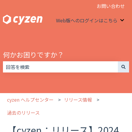
お問い合わせ
Web版へのログインはこちら
We
何かお困りですか？
検索フィールドが空なので、候補はありません。
cyzen ヘルプセンター
リリース情報
過去のリリース
【cyzen：リリース】2024