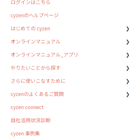
ログインはこちら
cyzenのヘルプページ
はじめての cyzen
オンラインマニュアル
0. はじめてのcyzenの使い方
オンラインマニュアル_アプリ
1. cyzenについて知ろう
管理サイトの使い始め
やりたいことから探す
2. 主要機能の概要
ユーザー・グループ管理
アプリの使い始め
さらに使いこなすために
3. cyzenの位置情報取得について
行動管理
ホーム画面
行動管理
cyzenのよくあるご質問
4. cyzen利用前の準備：システム管理者編
予定管理
スポット
勤怠管理
はじめに
cyzen connect
5. 基本的な使い方：システム管理者編
スポット
報告閲覧
予定管理
スポット・ステータス関連オプション
ログインについて
自社活用状況診断
6. 基本的な使い方：ユーザー編
ステータス・主観
予定
スポット
交通費自動計算
グループ・ユーザーについて
cyzen 事例集
7. 初心者向けよくある質問集
報告書・行動種別
日報
ステータス・主観
安全走行支援
GPS・位置情報 について