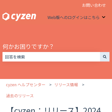
お問い合わせ
Web版へのログインはこちら
We
何かお困りですか？
検索フィールドが空なので、候補はありません。
cyzen ヘルプセンター
リリース情報
過去のリリース
【cyzen：リリース】2024