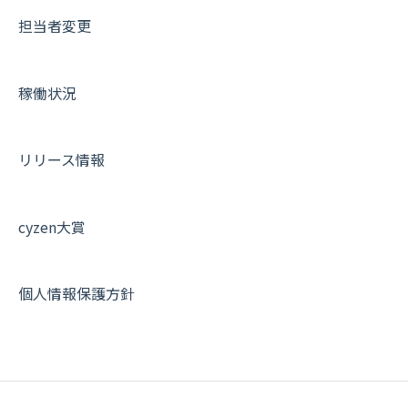
担当者変更
商品
お知らせ
商品
契約・その他
メンバー画面について
各種設定・その他
設定
各種設定・ログイン
端末・設定について
稼働状況
オプション関連について
契約・申込について
リリース情報
証明書認証について
その他よくある質問
cyzen大賞
個人情報保護方針