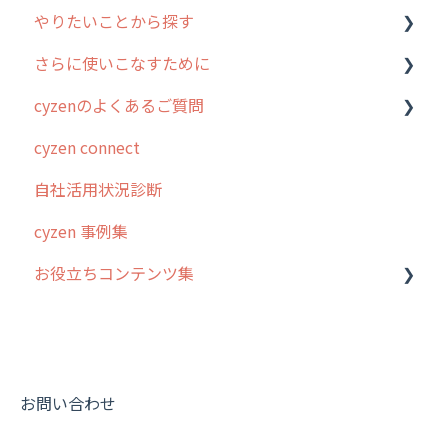
やりたいことから探す
2. 主要機能の概要
ユーザー・グループ管理
アプリの使い始め
さらに使いこなすために
3. cyzenの位置情報取得について
行動管理
ホーム画面
行動管理
cyzenのよくあるご質問
4. cyzen利用前の準備：システム管理者編
予定管理
スポット
勤怠管理
はじめに
cyzen connect
5. 基本的な使い方：システム管理者編
スポット
報告閲覧
予定管理
スポット・ステータス関連オプション
ログインについて
自社活用状況診断
6. 基本的な使い方：ユーザー編
ステータス・主観
予定
スポット
交通費自動計算
グループ・ユーザーについて
cyzen 事例集
7. 初心者向けよくある質問集
報告書・行動種別
日報
ステータス・主観
安全走行支援
GPS・位置情報 について
お役立ちコンテンツ集
8. 用語集
勤怠管理
履歴
報告書・行動種別
写真管理・高画質化
ルート自動記録 について
9. もっと便利に利用するための設定
活動通知
メンバー
ユーザー・グループ管理
ダッシュボード（BI）・パフォーマンス
出退勤・ステータス・主観について
動画集：システム管理者向け
10.ユーザー向けおすすめの使い方
パフォーマンス
メッセージ
メッセージ機能
連携オプション
スポットについて
動画集：ユーザー向け
【業界業種別】cyzen設定方法
帳票出力
パフォーマンス
活動通知
その他オプション
報告書について
動画集：共通
お問い合わせ
メッセージ・ファイル添付
外部リンク
内線電話
IP接続制限・端末認証設定
日報について
サポートセミナーアーカイブ