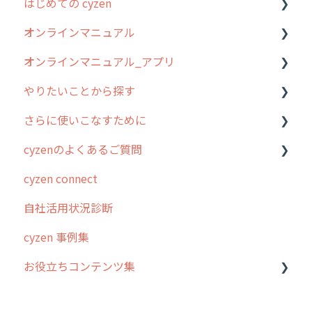
はじめての cyzen
オンラインマニュアル
0. はじめてのcyzenの使い方
オンラインマニュアル_アプリ
1. cyzenについて知ろう
管理サイトの使い始め
やりたいことから探す
2. 主要機能の概要
ユーザー・グループ管理
アプリの使い始め
さらに使いこなすために
3. cyzenの位置情報取得について
行動管理
ホーム画面
行動管理
cyzenのよくあるご質問
4. cyzen利用前の準備：システム管理者編
予定管理
スポット
勤怠管理
はじめに
cyzen connect
5. 基本的な使い方：システム管理者編
スポット
報告閲覧
予定管理
スポット・ステータス関連オプション
ログインについて
自社活用状況診断
6. 基本的な使い方：ユーザー編
ステータス・主観
予定
スポット
交通費自動計算
グループ・ユーザーについて
cyzen 事例集
7. 初心者向けよくある質問集
報告書・行動種別
日報
ステータス・主観
安全走行支援
GPS・位置情報 について
お役立ちコンテンツ集
8. 用語集
勤怠管理
履歴
報告書・行動種別
写真管理・高画質化
ルート自動記録 について
9. もっと便利に利用するための設定
活動通知
メンバー
ユーザー・グループ管理
ダッシュボード（BI）・パフォーマンス
出退勤・ステータス・主観について
動画集：システム管理者向け