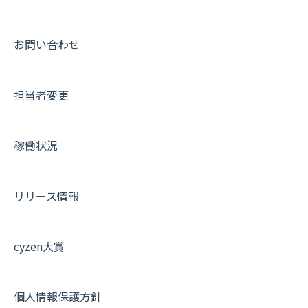
10.ユーザー向けおすすめの使い方
パフォーマンス
メッセージ
メッセージ機能
連携オプション
スポットについて
動画集：ユーザー向け
【業界業種別】cyzen設定方法
帳票出力
パフォーマンス
活動通知
その他オプション
報告書について
動画集：共通
お問い合わせ
メッセージ・ファイル添付
外部リンク
内線電話
IP接続制限・端末認証設定
日報について
サポートセミナーアーカイブ
担当者変更
商品
お知らせ
商品
契約・その他
メンバー画面について
各種設定・その他
設定
各種設定・ログイン
端末・設定について
稼働状況
オプション関連について
契約・申込について
リリース情報
証明書認証について
その他よくある質問
cyzen大賞
個人情報保護方針