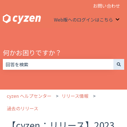
お問い合わせ
Web版へのログインはこちら
We
何かお困りですか？
検索フィールドが空なので、候補はありません。
cyzen ヘルプセンター
リリース情報
過去のリリース
【cyzen：リリース】2023