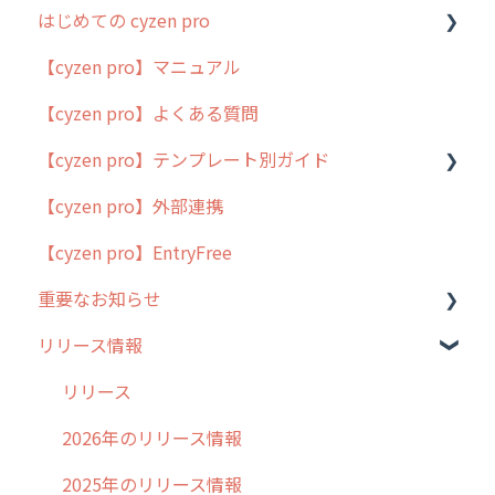
はじめての cyzen pro
【cyzen pro】マニュアル
cyzen pro とは？
【cyzen pro】よくある質問
簡易マニュアル
【cyzen pro】テンプレート別ガイド
cyzen proの位置情報取得について
【cyzen pro】外部連携
用語集
ポスティング
【cyzen pro】EntryFree
よくある質問
ラウンダー
重要なお知らせ
メンテナンス
リリース情報
外廻り営業
過去の重要なお知らせ
清掃
障害情報
リリース
不動産
2026年のリリース情報
2025年のリリース情報