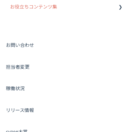
お役立ちコンテンツ集
8. 用語集
勤怠管理
履歴
報告書・行動種別
写真管理・高画質化
ルート自動記録 について
9. もっと便利に利用するための設定
活動通知
メンバー
ユーザー・グループ管理
ダッシュボード（BI）・パフォーマンス
出退勤・ステータス・主観について
動画集：システム管理者向け
10.ユーザー向けおすすめの使い方
パフォーマンス
メッセージ
メッセージ機能
連携オプション
スポットについて
動画集：ユーザー向け
【業界業種別】cyzen設定方法
帳票出力
パフォーマンス
活動通知
その他オプション
報告書について
動画集：共通
お問い合わせ
メッセージ・ファイル添付
外部リンク
内線電話
IP接続制限・端末認証設定
日報について
サポートセミナーアーカイブ
担当者変更
商品
お知らせ
商品
契約・その他
メンバー画面について
各種設定・その他
設定
各種設定・ログイン
端末・設定について
稼働状況
オプション関連について
契約・申込について
リリース情報
証明書認証について
その他よくある質問
cyzen大賞