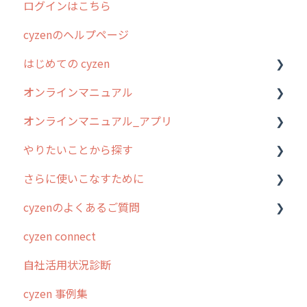
ログインはこちら
cyzenのヘルプページ
はじめての cyzen
オンラインマニュアル
0. はじめてのcyzenの使い方
オンラインマニュアル_アプリ
1. cyzenについて知ろう
管理サイトの使い始め
やりたいことから探す
2. 主要機能の概要
ユーザー・グループ管理
アプリの使い始め
さらに使いこなすために
3. cyzenの位置情報取得について
行動管理
ホーム画面
行動管理
cyzenのよくあるご質問
4. cyzen利用前の準備：システム管理者編
予定管理
スポット
勤怠管理
はじめに
cyzen connect
5. 基本的な使い方：システム管理者編
スポット
報告閲覧
予定管理
スポット・ステータス関連オプション
ログインについて
自社活用状況診断
6. 基本的な使い方：ユーザー編
ステータス・主観
予定
スポット
交通費自動計算
グループ・ユーザーについて
cyzen 事例集
7. 初心者向けよくある質問集
報告書・行動種別
日報
ステータス・主観
安全走行支援
GPS・位置情報 について