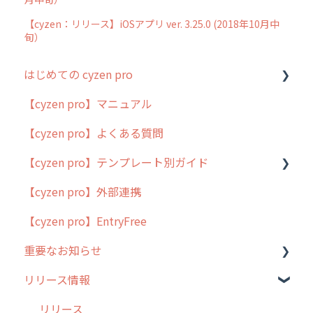
【cyzen：リリース】iOSアプリ ver. 3.25.0 (2018年10月中
旬）
はじめての cyzen pro
【cyzen pro】マニュアル
cyzen pro とは？
【cyzen pro】よくある質問
簡易マニュアル
【cyzen pro】テンプレート別ガイド
cyzen proの位置情報取得について
【cyzen pro】外部連携
用語集
ポスティング
【cyzen pro】EntryFree
よくある質問
ラウンダー
重要なお知らせ
メンテナンス
リリース情報
外廻り営業
過去の重要なお知らせ
清掃
障害情報
リリース