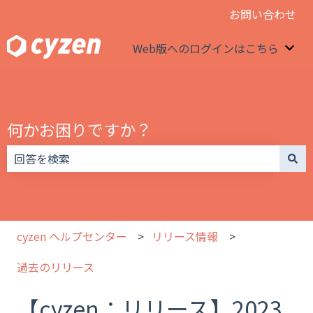
お問い合わせ
Web版へのログインはこちら
We
何かお困りですか？
検索フィールドが空なので、候補はありません。
cyzen ヘルプセンター
リリース情報
過去のリリース
【cyzen：リリース】2023