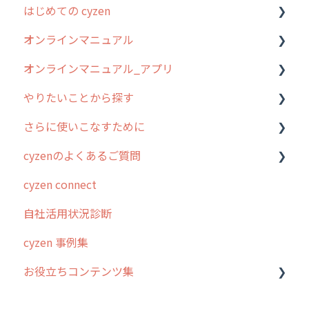
はじめての cyzen
オンラインマニュアル
0. はじめてのcyzenの使い方
オンラインマニュアル_アプリ
1. cyzenについて知ろう
管理サイトの使い始め
やりたいことから探す
2. 主要機能の概要
ユーザー・グループ管理
アプリの使い始め
さらに使いこなすために
3. cyzenの位置情報取得について
行動管理
ホーム画面
行動管理
cyzenのよくあるご質問
4. cyzen利用前の準備：システム管理者編
予定管理
スポット
勤怠管理
はじめに
cyzen connect
5. 基本的な使い方：システム管理者編
スポット
報告閲覧
予定管理
スポット・ステータス関連オプション
ログインについて
自社活用状況診断
6. 基本的な使い方：ユーザー編
ステータス・主観
予定
スポット
交通費自動計算
グループ・ユーザーについて
cyzen 事例集
7. 初心者向けよくある質問集
報告書・行動種別
日報
ステータス・主観
安全走行支援
GPS・位置情報 について
お役立ちコンテンツ集
8. 用語集
勤怠管理
履歴
報告書・行動種別
写真管理・高画質化
ルート自動記録 について
9. もっと便利に利用するための設定
活動通知
メンバー
ユーザー・グループ管理
ダッシュボード（BI）・パフォーマンス
出退勤・ステータス・主観について
動画集：システム管理者向け