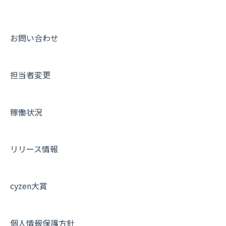
10.ユーザー向けおすすめの使い方
パフォーマンス
メッセージ
メッセージ機能
連携オプション
スポットについて
動画集：ユーザー向け
【業界業種別】cyzen設定方法
帳票出力
パフォーマンス
活動通知
その他オプション
報告書について
動画集：共通
お問い合わせ
メッセージ・ファイル添付
外部リンク
内線電話
IP接続制限・端末認証設定
日報について
サポートセミナーアーカイブ
担当者変更
商品
お知らせ
商品
契約・その他
メンバー画面について
各種設定・その他
設定
各種設定・ログイン
端末・設定について
稼働状況
オプション関連について
契約・申込について
リリース情報
証明書認証について
その他よくある質問
cyzen大賞
個人情報保護方針