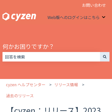
お問い合わせ
Web版へのログインはこちら
We
何かお困りですか？
検索フィールドが空なので、候補はありません。
cyzen ヘルプセンター
リリース情報
過去のリリース
【cyzen：リリース】2023