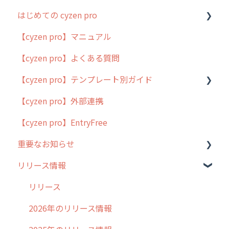
はじめての cyzen pro
【cyzen pro】マニュアル
cyzen pro とは？
【cyzen pro】よくある質問
簡易マニュアル
【cyzen pro】テンプレート別ガイド
cyzen proの位置情報取得について
【cyzen pro】外部連携
用語集
ポスティング
【cyzen pro】EntryFree
よくある質問
ラウンダー
重要なお知らせ
メンテナンス
リリース情報
外廻り営業
過去の重要なお知らせ
清掃
障害情報
リリース
不動産
2026年のリリース情報