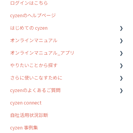
ログインはこちら
cyzenのヘルプページ
はじめての cyzen
オンラインマニュアル
0. はじめてのcyzenの使い方
オンラインマニュアル_アプリ
1. cyzenについて知ろう
管理サイトの使い始め
やりたいことから探す
2. 主要機能の概要
ユーザー・グループ管理
アプリの使い始め
さらに使いこなすために
3. cyzenの位置情報取得について
行動管理
ホーム画面
行動管理
cyzenのよくあるご質問
4. cyzen利用前の準備：システム管理者編
予定管理
スポット
勤怠管理
はじめに
cyzen connect
5. 基本的な使い方：システム管理者編
スポット
報告閲覧
予定管理
スポット・ステータス関連オプション
ログインについて
自社活用状況診断
6. 基本的な使い方：ユーザー編
ステータス・主観
予定
スポット
交通費自動計算
グループ・ユーザーについて
cyzen 事例集
7. 初心者向けよくある質問集
報告書・行動種別
日報
ステータス・主観
安全走行支援
GPS・位置情報 について