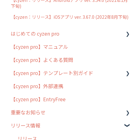
下旬)
【cyzen：リリース】iOSアプリ ver. 3.67.0 (2022年8月下旬)
はじめての cyzen pro
【cyzen pro】マニュアル
cyzen pro とは？
【cyzen pro】よくある質問
簡易マニュアル
【cyzen pro】テンプレート別ガイド
cyzen proの位置情報取得について
【cyzen pro】外部連携
用語集
ポスティング
【cyzen pro】EntryFree
よくある質問
ラウンダー
重要なお知らせ
メンテナンス
リリース情報
外廻り営業
過去の重要なお知らせ
清掃
障害情報
リリース