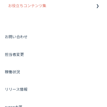
お役立ちコンテンツ集
8. 用語集
勤怠管理
履歴
報告書・行動種別
写真管理・高画質化
ルート自動記録 について
9. もっと便利に利用するための設定
活動通知
メンバー
ユーザー・グループ管理
ダッシュボード（BI）・パフォーマンス
出退勤・ステータス・主観について
動画集：システム管理者向け
10.ユーザー向けおすすめの使い方
パフォーマンス
メッセージ
メッセージ機能
連携オプション
スポットについて
動画集：ユーザー向け
【業界業種別】cyzen設定方法
帳票出力
パフォーマンス
活動通知
その他オプション
報告書について
動画集：共通
お問い合わせ
メッセージ・ファイル添付
外部リンク
内線電話
IP接続制限・端末認証設定
日報について
サポートセミナーアーカイブ
担当者変更
商品
お知らせ
商品
契約・その他
メンバー画面について
各種設定・その他
設定
各種設定・ログイン
端末・設定について
稼働状況
オプション関連について
契約・申込について
リリース情報
証明書認証について
その他よくある質問
cyzen大賞