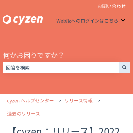
お問い合わせ
Web版へのログインはこちら
We
何かお困りですか？
検索フィールドが空なので、候補はありません。
cyzen ヘルプセンター
リリース情報
過去のリリース
【cyzen：リリース】2022