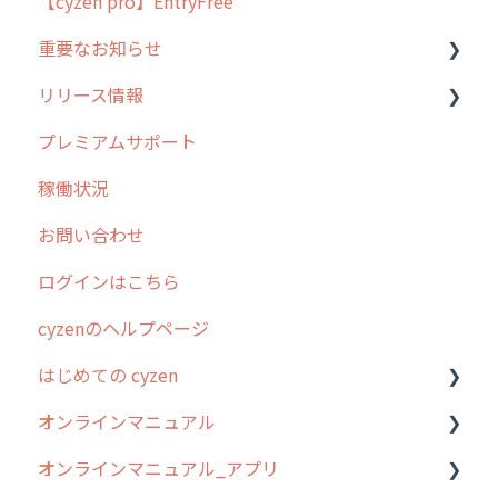
【cyzen pro】EntryFree
よくある質問
ラウンダー
重要なお知らせ
メンテナンス
リリース情報
外廻り営業
過去の重要なお知らせ
プレミアムサポート
清掃
障害情報
リリース
稼働状況
不動産
2026年のリリース情報
お問い合わせ
2025年のリリース情報
ログインはこちら
2024年のリリース情報
cyzenのヘルプページ
2023年のリリース情報
はじめての cyzen
過去のリリース
オンラインマニュアル
2019年までのリリース情報
0. はじめてのcyzenの使い方
オンラインマニュアル_アプリ
お客様の声を実現しました
1. cyzenについて知ろう
管理サイトの使い始め