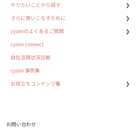
やりたいことから探す
2. 主要機能の概要
ユーザー・グループ管理
アプリの使い始め
さらに使いこなすために
3. cyzenの位置情報取得について
行動管理
ホーム画面
行動管理
cyzenのよくあるご質問
4. cyzen利用前の準備：システム管理者編
予定管理
スポット
勤怠管理
はじめに
cyzen connect
5. 基本的な使い方：システム管理者編
スポット
報告閲覧
予定管理
スポット・ステータス関連オプション
ログインについて
自社活用状況診断
6. 基本的な使い方：ユーザー編
ステータス・主観
予定
スポット
交通費自動計算
グループ・ユーザーについて
cyzen 事例集
7. 初心者向けよくある質問集
報告書・行動種別
日報
ステータス・主観
安全走行支援
GPS・位置情報 について
お役立ちコンテンツ集
8. 用語集
勤怠管理
履歴
報告書・行動種別
写真管理・高画質化
ルート自動記録 について
9. もっと便利に利用するための設定
活動通知
メンバー
ユーザー・グループ管理
ダッシュボード（BI）・パフォーマンス
出退勤・ステータス・主観について
動画集：システム管理者向け
10.ユーザー向けおすすめの使い方
パフォーマンス
メッセージ
メッセージ機能
連携オプション
スポットについて
動画集：ユーザー向け
【業界業種別】cyzen設定方法
帳票出力
パフォーマンス
活動通知
その他オプション
報告書について
動画集：共通
お問い合わせ
メッセージ・ファイル添付
外部リンク
内線電話
IP接続制限・端末認証設定
日報について
サポートセミナーアーカイブ