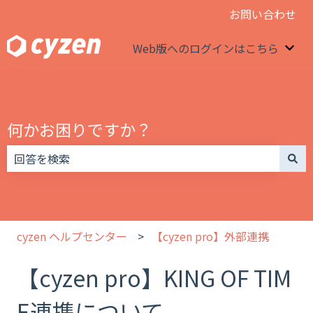
お問い合わせ
Web版へのログインはこちら
We
何かお困りですか？
検索フィールドが空なので、候補はありません。
cyzen ヘルプセンター
【cyzen pro】外部連携
【cyzen pro】KING OF TIM
E連携について