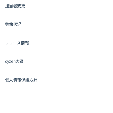
担当者変更
商品
お知らせ
商品
契約・その他
メンバー画面について
各種設定・その他
設定
各種設定・ログイン
端末・設定について
稼働状況
オプション関連について
契約・申込について
リリース情報
証明書認証について
その他よくある質問
cyzen大賞
個人情報保護方針