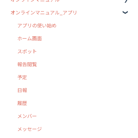
オンラインマニュアル_アプリ
お客様の声を実現しました
1. cyzenについて知ろう
管理サイトの使い始め
2. 主要機能の概要
ユーザー・グループ管理
アプリの使い始め
3. cyzenの位置情報取得について
行動管理
ホーム画面
4. cyzen利用前の準備：システム管理者編
予定管理
スポット
5. 基本的な使い方：システム管理者編
スポット
報告閲覧
6. 基本的な使い方：ユーザー編
ステータス・主観
予定
7. 初心者向けよくある質問集
報告書・行動種別
日報
8. 用語集
勤怠管理
履歴
9. もっと便利に利用するための設定
活動通知
メンバー
10.ユーザー向けおすすめの使い方
パフォーマンス
メッセージ