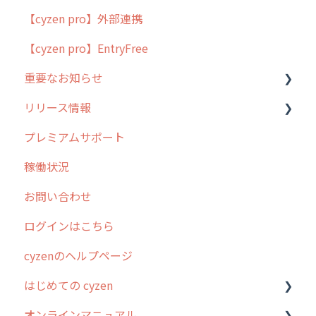
【cyzen pro】外部連携
用語集
ポスティング
【cyzen pro】EntryFree
よくある質問
ラウンダー
重要なお知らせ
メンテナンス
リリース情報
外廻り営業
過去の重要なお知らせ
プレミアムサポート
清掃
障害情報
リリース
稼働状況
不動産
2026年のリリース情報
お問い合わせ
2025年のリリース情報
ログインはこちら
2024年のリリース情報
cyzenのヘルプページ
2023年のリリース情報
はじめての cyzen
過去のリリース
オンラインマニュアル
2019年までのリリース情報
0. はじめてのcyzenの使い方