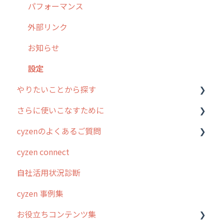
【業界業種別】cyzen設定方法
帳票出力
パフォーマンス
メッセージ・ファイル添付
外部リンク
商品
お知らせ
各種設定・その他
設定
やりたいことから探す
さらに使いこなすために
行動管理
cyzenのよくあるご質問
勤怠管理
はじめに
cyzen connect
予定管理
スポット・ステータス関連オプション
ログインについて
自社活用状況診断
スポット
交通費自動計算
グループ・ユーザーについて
cyzen 事例集
ステータス・主観
安全走行支援
GPS・位置情報 について
お役立ちコンテンツ集
報告書・行動種別
写真管理・高画質化
ルート自動記録 について