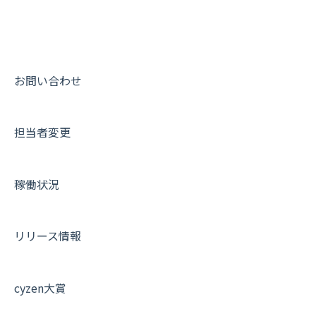
ユーザー・グループ管理
ダッシュボード（BI）・パフォーマンス
出退勤・ステータス・主観について
動画集：システム管理者向け
メッセージ機能
連携オプション
スポットについて
動画集：ユーザー向け
活動通知
その他オプション
報告書について
動画集：共通
お問い合わせ
内線電話
IP接続制限・端末認証設定
日報について
サポートセミナーアーカイブ
担当者変更
商品
契約・その他
メンバー画面について
各種設定・ログイン
端末・設定について
稼働状況
オプション関連について
契約・申込について
リリース情報
証明書認証について
その他よくある質問
cyzen大賞