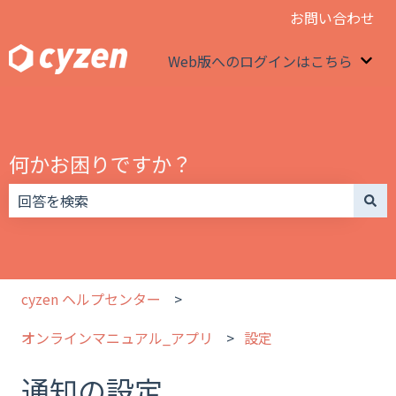
お問い合わせ
Web版へのログインはこちら
We
何かお困りですか？
検索フィールドが空なので、候補はありません。
cyzen ヘルプセンター
オンラインマニュアル_アプリ
設定
通知の設定