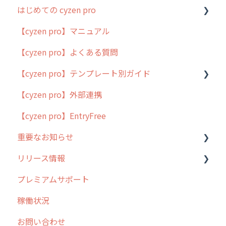
はじめての cyzen pro
【cyzen pro】マニュアル
cyzen pro とは？
【cyzen pro】よくある質問
簡易マニュアル
【cyzen pro】テンプレート別ガイド
cyzen proの位置情報取得について
【cyzen pro】外部連携
用語集
ポスティング
【cyzen pro】EntryFree
よくある質問
ラウンダー
重要なお知らせ
メンテナンス
リリース情報
外廻り営業
過去の重要なお知らせ
プレミアムサポート
清掃
障害情報
リリース
稼働状況
不動産
2026年のリリース情報
お問い合わせ
2025年のリリース情報