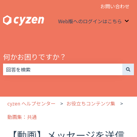
お問い合わせ
Web版へのログインはこちら
We
何かお困りですか？
検索フィールドが空なので、候補はありません。
cyzen ヘルプセンター
お役立ちコンテンツ集
動画集：共通
【動画】メッセージを送信