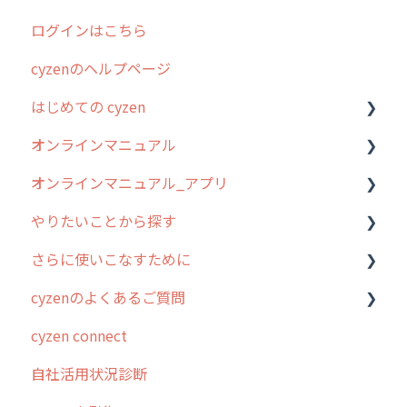
ログインはこちら
2024年のリリース情報
cyzenのヘルプページ
2023年のリリース情報
はじめての cyzen
過去のリリース
オンラインマニュアル
2019年までのリリース情報
0. はじめてのcyzenの使い方
オンラインマニュアル_アプリ
お客様の声を実現しました
1. cyzenについて知ろう
管理サイトの使い始め
やりたいことから探す
2. 主要機能の概要
ユーザー・グループ管理
アプリの使い始め
さらに使いこなすために
3. cyzenの位置情報取得について
行動管理
ホーム画面
行動管理
cyzenのよくあるご質問
4. cyzen利用前の準備：システム管理者編
予定管理
スポット
勤怠管理
はじめに
cyzen connect
5. 基本的な使い方：システム管理者編
スポット
報告閲覧
予定管理
スポット・ステータス関連オプション
ログインについて
自社活用状況診断
6. 基本的な使い方：ユーザー編
ステータス・主観
予定
スポット
交通費自動計算
グループ・ユーザーについて