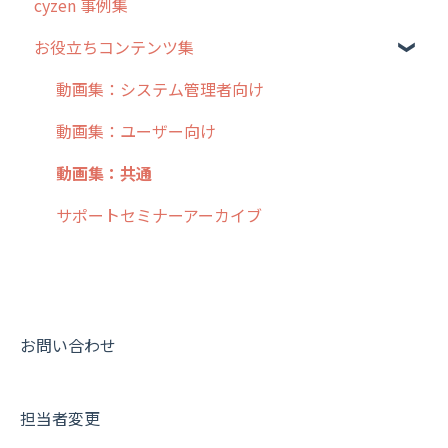
cyzen 事例集
7. 初心者向けよくある質問集
報告書・行動種別
日報
ステータス・主観
安全走行支援
GPS・位置情報 について
お役立ちコンテンツ集
8. 用語集
勤怠管理
履歴
報告書・行動種別
写真管理・高画質化
ルート自動記録 について
9. もっと便利に利用するための設定
活動通知
メンバー
ユーザー・グループ管理
ダッシュボード（BI）・パフォーマンス
出退勤・ステータス・主観について
動画集：システム管理者向け
10.ユーザー向けおすすめの使い方
パフォーマンス
メッセージ
メッセージ機能
連携オプション
スポットについて
動画集：ユーザー向け
【業界業種別】cyzen設定方法
帳票出力
パフォーマンス
活動通知
その他オプション
報告書について
動画集：共通
メッセージ・ファイル添付
外部リンク
内線電話
IP接続制限・端末認証設定
日報について
サポートセミナーアーカイブ
商品
お知らせ
商品
契約・その他
メンバー画面について
各種設定・その他
設定
各種設定・ログイン
端末・設定について
オプション関連について
お問い合わせ
契約・申込について
担当者変更
証明書認証について