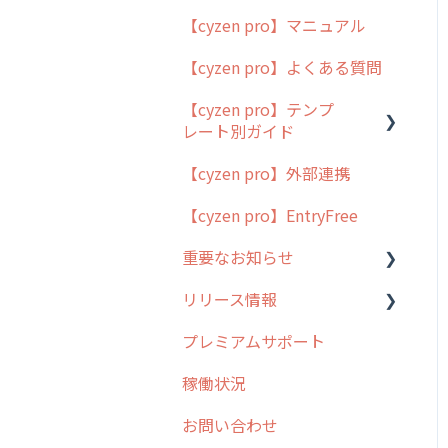
【cyzen pro】マニュアル
cyzen pro とは？
【cyzen pro】よくある質問
簡易マニュアル
【cyzen pro】テンプ
cyzen proの位置情報取得
レート別ガイド
について
【cyzen pro】外部連携
用語集
ポスティング
【cyzen pro】EntryFree
よくある質問
ラウンダー
重要なお知らせ
メンテナンス
リリース情報
外廻り営業
過去の重要なお知らせ
プレミアムサポート
清掃
障害情報
リリース
稼働状況
不動産
2026年のリリース情報
お問い合わせ
2025年のリリース情報