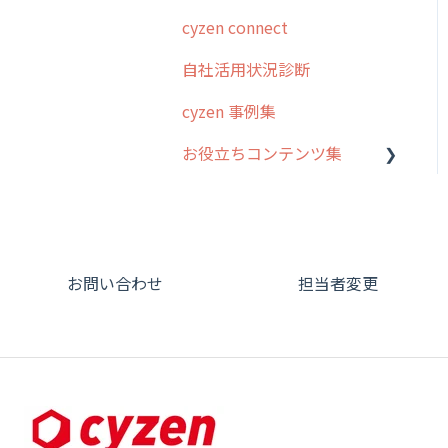
cyzen connect
予定管理
スポット・ステータス関連
ログインについて
オプション
自社活用状況診断
スポット
グループ・ユーザーについ
交通費自動計算
て
cyzen 事例集
ステータス・主観
安全走行支援
GPS・位置情報 について
お役立ちコンテンツ集
報告書・行動種別
写真管理・高画質化
ルート自動記録 について
ユーザー・グループ管理
動画集：システム管理者向
ダッシュボード（BI）・パ
出退勤・ステータス・主観
け
メッセージ機能
フォーマンス
について
動画集：ユーザー向け
活動通知
連携オプション
スポットについて
お問い合わせ
担当者変更
動画集：共通
内線電話
その他オプション
報告書について
サポートセミナーアーカイ
商品
IP接続制限・端末認証設定
日報について
ブ
各種設定・ログイン
契約・その他
メンバー画面について