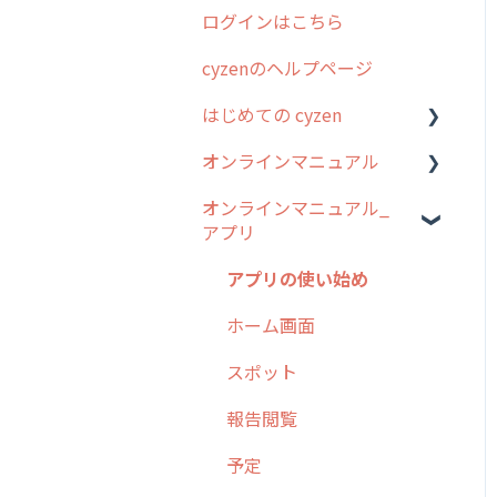
ログインはこちら
2024年のリリース情報
cyzenのヘルプページ
2023年のリリース情報
はじめての cyzen
過去のリリース
オンラインマニュアル
2019年までのリリース情
0. はじめてのcyzenの使い
報
方
オンラインマニュアル_
管理サイトの使い始め
アプリ
お客様の声を実現しました
1. cyzenについて知ろう
ユーザー・グループ管理
2. 主要機能の概要
アプリの使い始め
行動管理
3. cyzenの位置情報取得に
ホーム画面
予定管理
ついて
スポット
スポット
4. cyzen利用前の準備：シ
報告閲覧
ステム管理者編
ステータス・主観
予定
5. 基本的な使い方：シス
報告書・行動種別
テム管理者編