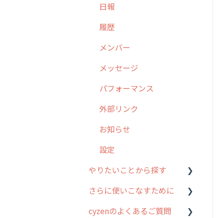
日報
勤怠管理
6. 基本的な使い方：ユー
履歴
ザー編
活動通知
メンバー
7. 初心者向けよくある質
パフォーマンス
問集
メッセージ
帳票出力
8. 用語集
パフォーマンス
メッセージ・ファイル添付
9. もっと便利に利用する
外部リンク
ための設定
商品
お知らせ
10.ユーザー向けおすすめ
各種設定・その他
の使い方
設定
【業界業種別】cyzen設定
やりたいことから探す
方法
さらに使いこなすために
行動管理
cyzenのよくあるご質問
勤怠管理
はじめに