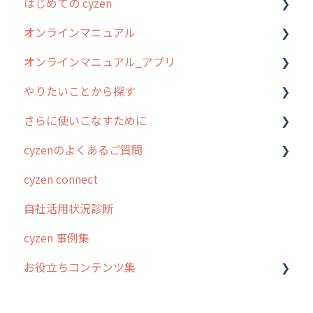
はじめての cyzen
過去のリリース
オンラインマニュアル
2019年までのリリース情報
0. はじめてのcyzenの使い方
オンラインマニュアル_アプリ
お客様の声を実現しました
1. cyzenについて知ろう
管理サイトの使い始め
やりたいことから探す
2. 主要機能の概要
ユーザー・グループ管理
アプリの使い始め
さらに使いこなすために
3. cyzenの位置情報取得について
行動管理
ホーム画面
行動管理
cyzenのよくあるご質問
4. cyzen利用前の準備：システム管理者編
予定管理
スポット
勤怠管理
はじめに
cyzen connect
5. 基本的な使い方：システム管理者編
スポット
報告閲覧
予定管理
スポット・ステータス関連オプション
ログインについて
自社活用状況診断
6. 基本的な使い方：ユーザー編
ステータス・主観
予定
スポット
交通費自動計算
グループ・ユーザーについて
cyzen 事例集
7. 初心者向けよくある質問集
報告書・行動種別
日報
ステータス・主観
安全走行支援
GPS・位置情報 について
お役立ちコンテンツ集
8. 用語集
勤怠管理
履歴
報告書・行動種別
写真管理・高画質化
ルート自動記録 について
9. もっと便利に利用するための設定
活動通知
メンバー
ユーザー・グループ管理
ダッシュボード（BI）・パフォーマンス
出退勤・ステータス・主観について
動画集：システム管理者向け