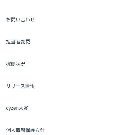
10.ユーザー向けおすすめの使い方
パフォーマンス
メッセージ
メッセージ機能
連携オプション
スポットについて
動画集：ユーザー向け
【業界業種別】cyzen設定方法
帳票出力
パフォーマンス
活動通知
その他オプション
報告書について
動画集：共通
お問い合わせ
メッセージ・ファイル添付
外部リンク
内線電話
IP接続制限・端末認証設定
日報について
サポートセミナーアーカイブ
担当者変更
商品
お知らせ
商品
契約・その他
メンバー画面について
各種設定・その他
設定
各種設定・ログイン
端末・設定について
稼働状況
オプション関連について
契約・申込について
リリース情報
証明書認証について
その他よくある質問
cyzen大賞
個人情報保護方針