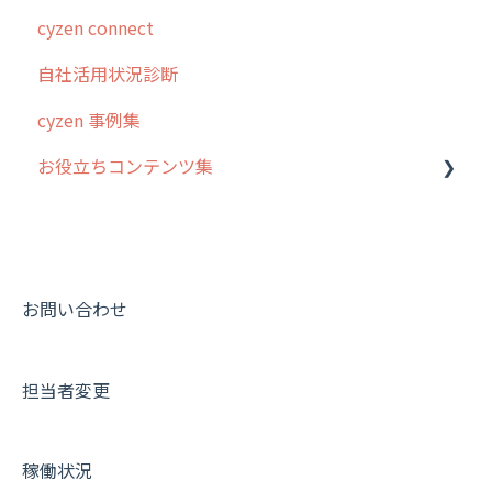
cyzen connect
5. 基本的な使い方：システム管理者編
スポット
報告閲覧
予定管理
スポット・ステータス関連オプション
ログインについて
自社活用状況診断
6. 基本的な使い方：ユーザー編
ステータス・主観
予定
スポット
交通費自動計算
グループ・ユーザーについて
cyzen 事例集
7. 初心者向けよくある質問集
報告書・行動種別
日報
ステータス・主観
安全走行支援
GPS・位置情報 について
お役立ちコンテンツ集
8. 用語集
勤怠管理
履歴
報告書・行動種別
写真管理・高画質化
ルート自動記録 について
9. もっと便利に利用するための設定
活動通知
メンバー
ユーザー・グループ管理
ダッシュボード（BI）・パフォーマンス
出退勤・ステータス・主観について
動画集：システム管理者向け
10.ユーザー向けおすすめの使い方
パフォーマンス
メッセージ
メッセージ機能
連携オプション
スポットについて
動画集：ユーザー向け
【業界業種別】cyzen設定方法
帳票出力
パフォーマンス
活動通知
その他オプション
報告書について
動画集：共通
お問い合わせ
メッセージ・ファイル添付
外部リンク
内線電話
IP接続制限・端末認証設定
日報について
サポートセミナーアーカイブ
担当者変更
商品
お知らせ
商品
契約・その他
メンバー画面について
各種設定・その他
設定
各種設定・ログイン
端末・設定について
稼働状況
オプション関連について