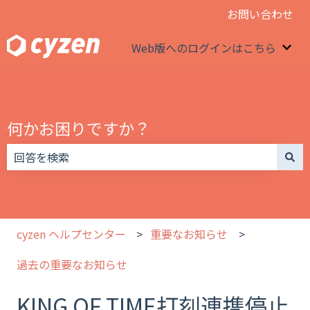
お問い合わせ
Web版へのログインはこちら
We
何かお困りですか？
検索フィールドが空なので、候補はありません。
cyzen ヘルプセンター
重要なお知らせ
過去の重要なお知らせ
KING OF TIME打刻連携停止