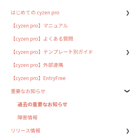
はじめての cyzen pro
【cyzen pro】マニュアル
cyzen pro とは？
【cyzen pro】よくある質問
簡易マニュアル
【cyzen pro】テンプレート別ガイド
cyzen proの位置情報取得について
【cyzen pro】外部連携
用語集
ポスティング
【cyzen pro】EntryFree
よくある質問
ラウンダー
重要なお知らせ
メンテナンス
外廻り営業
過去の重要なお知らせ
清掃
障害情報
リリース情報
不動産