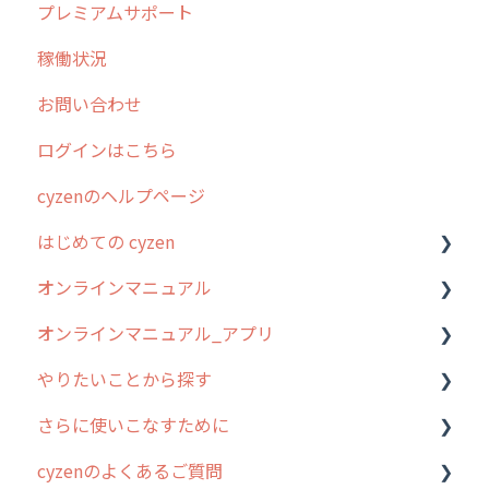
プレミアムサポート
リリース
稼働状況
2026年のリリース情報
お問い合わせ
2025年のリリース情報
ログインはこちら
2024年のリリース情報
cyzenのヘルプページ
2023年のリリース情報
はじめての cyzen
過去のリリース
オンラインマニュアル
2019年までのリリース情報
0. はじめてのcyzenの使い方
オンラインマニュアル_アプリ
お客様の声を実現しました
1. cyzenについて知ろう
管理サイトの使い始め
やりたいことから探す
2. 主要機能の概要
ユーザー・グループ管理
アプリの使い始め
さらに使いこなすために
3. cyzenの位置情報取得について
行動管理
ホーム画面
行動管理
cyzenのよくあるご質問
4. cyzen利用前の準備：システム管理者編
予定管理
スポット
勤怠管理
はじめに