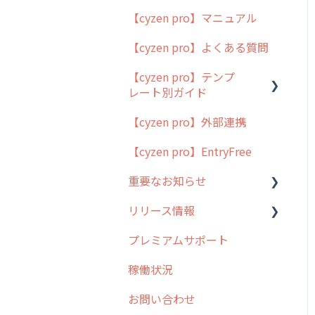
【cyzen pro】マニュアル
cyzen pro とは？
【cyzen pro】よくある質問
簡易マニュアル
【cyzen pro】テンプ
cyzen proの位置情報取得
レート別ガイド
について
【cyzen pro】外部連携
用語集
ポスティング
【cyzen pro】EntryFree
よくある質問
ラウンダー
重要なお知らせ
メンテナンス
リリース情報
外廻り営業
過去の重要なお知らせ
プレミアムサポート
清掃
障害情報
リリース
稼働状況
不動産
2026年のリリース情報
お問い合わせ
2025年のリリース情報