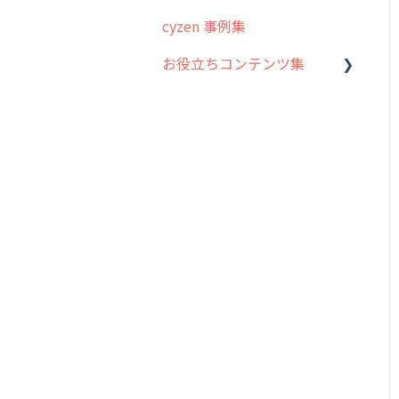
て
cyzen 事例集
GPS・位置情報 について
お役立ちコンテンツ集
ルート自動記録 について
動画集：システム管理者向
出退勤・ステータス・主観
け
について
動画集：ユーザー向け
スポットについて
動画集：共通
報告書について
サポートセミナーアーカイ
日報について
ブ
メンバー画面について
端末・設定について
オプション関連について