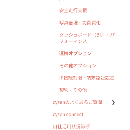
日報
ステータス・主観
勤怠管理
安全走行支援
6. 基本的な使い方：ユー
履歴
報告書・行動種別
ザー編
活動通知
写真管理・高画質化
メンバー
ユーザー・グループ管理
7. 初心者向けよくある質
パフォーマンス
ダッシュボード（BI）・パ
問集
メッセージ
メッセージ機能
フォーマンス
帳票出力
8. 用語集
パフォーマンス
活動通知
連携オプション
メッセージ・ファイル添付
9. もっと便利に利用する
外部リンク
内線電話
その他オプション
ための設定
商品
お知らせ
商品
IP接続制限・端末認証設定
10.ユーザー向けおすすめ
各種設定・その他
の使い方
設定
各種設定・ログイン
契約・その他
【業界業種別】cyzen設定
cyzenのよくあるご質問
方法
cyzen connect
ログインについて
自社活用状況診断
グループ・ユーザーについ