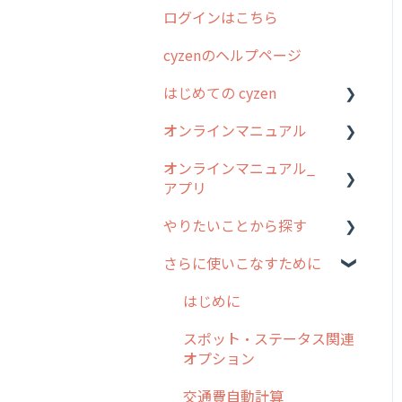
ログインはこちら
2024年のリリース情報
cyzenのヘルプページ
2023年のリリース情報
はじめての cyzen
過去のリリース
オンラインマニュアル
2019年までのリリース情
0. はじめてのcyzenの使い
報
方
オンラインマニュアル_
管理サイトの使い始め
アプリ
お客様の声を実現しました
1. cyzenについて知ろう
ユーザー・グループ管理
やりたいことから探す
2. 主要機能の概要
アプリの使い始め
行動管理
さらに使いこなすために
3. cyzenの位置情報取得に
ホーム画面
行動管理
予定管理
ついて
スポット
勤怠管理
はじめに
スポット
4. cyzen利用前の準備：シ
報告閲覧
予定管理
スポット・ステータス関連
ステム管理者編
ステータス・主観
オプション
予定
スポット
5. 基本的な使い方：シス
報告書・行動種別
交通費自動計算
テム管理者編