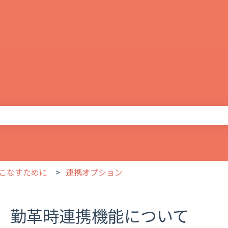
りません。
こなすために
連携オプション
勤革時連携機能について