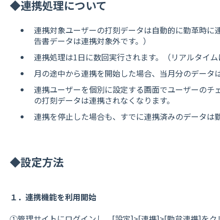
◆連携処理について
連携対象ユーザーの打刻データは自動的に勤革時に
告書データは連携対象外です。）
連携処理は1日に数回実行されます。（リアルタイム
月の途中から連携を開始した場合、当月分のデータ
連携ユーザーを個別に設定する画面でユーザーのチェッ
の打刻データは連携されなくなります。
連携を停止した場合も、すでに連携済みのデータは
◆設定方法
１．連携機能を利用開始
①管理サイトにログインし、[設定]>[連携]>[勤怠連携]を