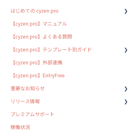
はじめての cyzen pro
【cyzen pro】マニュアル
cyzen pro とは？
【cyzen pro】よくある質問
簡易マニュアル
【cyzen pro】テンプレート別ガイド
cyzen proの位置情報取得について
【cyzen pro】外部連携
用語集
ポスティング
【cyzen pro】EntryFree
よくある質問
ラウンダー
重要なお知らせ
メンテナンス
リリース情報
外廻り営業
過去の重要なお知らせ
プレミアムサポート
清掃
障害情報
リリース
稼働状況
不動産
2026年のリリース情報