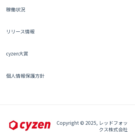
設定
各種設定・ログイン
端末・設定について
稼働状況
オプション関連について
契約・申込について
リリース情報
証明書認証について
その他よくある質問
cyzen大賞
個人情報保護方針
Copyright © 2025, レッドフォッ
クス株式会社