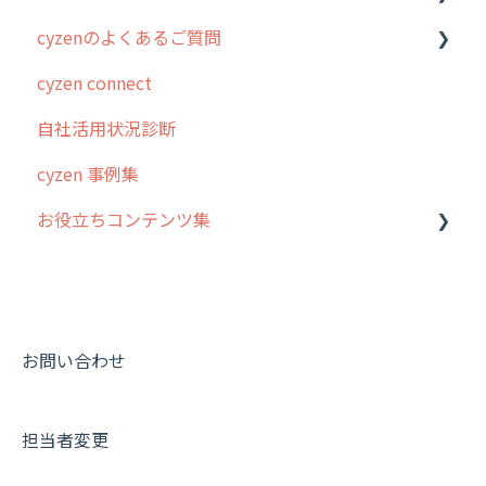
cyzenのよくあるご質問
スポット
勤怠管理
はじめに
cyzen connect
報告閲覧
予定管理
スポット・ステータス関連オプション
ログインについて
自社活用状況診断
予定
スポット
交通費自動計算
グループ・ユーザーについて
cyzen 事例集
日報
ステータス・主観
安全走行支援
GPS・位置情報 について
お役立ちコンテンツ集
履歴
報告書・行動種別
写真管理・高画質化
ルート自動記録 について
メンバー
ユーザー・グループ管理
ダッシュボード（BI）・パフォーマンス
出退勤・ステータス・主観について
動画集：システム管理者向け
メッセージ
メッセージ機能
連携オプション
スポットについて
動画集：ユーザー向け
パフォーマンス
活動通知
その他オプション
報告書について
動画集：共通
お問い合わせ
外部リンク
内線電話
IP接続制限・端末認証設定
日報について
サポートセミナーアーカイブ
担当者変更
お知らせ
商品
契約・その他
メンバー画面について