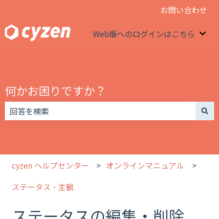
お問い合わせ
Web版へのログインはこちら
We
何かお困りですか？
検索フィールドが空なので、候補はありません。
cyzen ヘルプセンター
オンラインマニュアル
ステータス・主観
ステータスの編集・削除