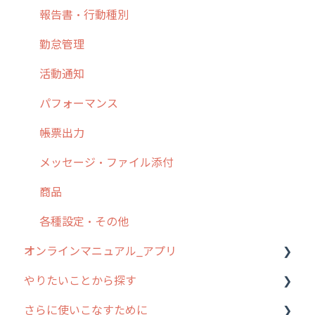
7. 初心者向けよくある質問集
報告書・行動種別
8. 用語集
勤怠管理
9. もっと便利に利用するための設定
活動通知
10.ユーザー向けおすすめの使い方
パフォーマンス
【業界業種別】cyzen設定方法
帳票出力
メッセージ・ファイル添付
商品
各種設定・その他
オンラインマニュアル_アプリ
やりたいことから探す
アプリの使い始め
さらに使いこなすために
ホーム画面
行動管理