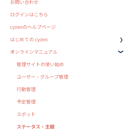
お問い合わせ
2025年のリリース情報
ログインはこちら
2024年のリリース情報
cyzenのヘルプページ
2023年のリリース情報
はじめての cyzen
過去のリリース
オンラインマニュアル
2019年までのリリース情報
0. はじめてのcyzenの使い方
お客様の声を実現しました
1. cyzenについて知ろう
管理サイトの使い始め
2. 主要機能の概要
ユーザー・グループ管理
3. cyzenの位置情報取得について
行動管理
4. cyzen利用前の準備：システム管理者編
予定管理
5. 基本的な使い方：システム管理者編
スポット
6. 基本的な使い方：ユーザー編
ステータス・主観