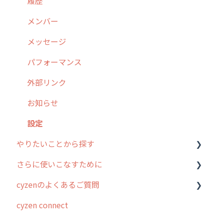
8. 用語集
勤怠管理
履歴
9. もっと便利に利用するための設定
活動通知
メンバー
10.ユーザー向けおすすめの使い方
パフォーマンス
メッセージ
【業界業種別】cyzen設定方法
帳票出力
パフォーマンス
メッセージ・ファイル添付
外部リンク
商品
お知らせ
各種設定・その他
設定
やりたいことから探す
さらに使いこなすために
行動管理
cyzenのよくあるご質問
勤怠管理
はじめに
cyzen connect
予定管理
スポット・ステータス関連オプション
ログインについて