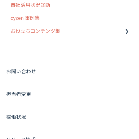
自社活用状況診断
スポット
交通費自動計算
グループ・ユーザーについて
cyzen 事例集
ステータス・主観
安全走行支援
GPS・位置情報 について
お役立ちコンテンツ集
報告書・行動種別
写真管理・高画質化
ルート自動記録 について
ユーザー・グループ管理
ダッシュボード（BI）・パフォーマンス
出退勤・ステータス・主観について
動画集：システム管理者向け
メッセージ機能
連携オプション
スポットについて
動画集：ユーザー向け
活動通知
その他オプション
報告書について
動画集：共通
お問い合わせ
内線電話
IP接続制限・端末認証設定
日報について
サポートセミナーアーカイブ
担当者変更
商品
契約・その他
メンバー画面について
各種設定・ログイン
端末・設定について
稼働状況
オプション関連について
契約・申込について