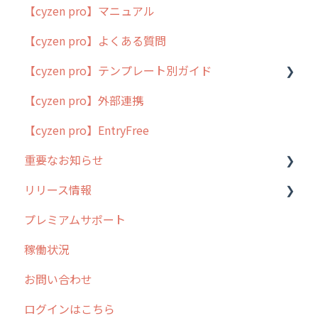
【cyzen pro】マニュアル
cyzen pro とは？
【cyzen pro】よくある質問
簡易マニュアル
【cyzen pro】テンプレート別ガイド
cyzen proの位置情報取得について
【cyzen pro】外部連携
用語集
ポスティング
【cyzen pro】EntryFree
よくある質問
ラウンダー
重要なお知らせ
メンテナンス
リリース情報
外廻り営業
過去の重要なお知らせ
プレミアムサポート
清掃
障害情報
リリース
稼働状況
不動産
2026年のリリース情報
お問い合わせ
2025年のリリース情報
ログインはこちら
2024年のリリース情報