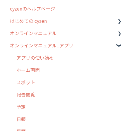
cyzenのヘルプページ
2023年のリリース情報
はじめての cyzen
過去のリリース
オンラインマニュアル
2019年までのリリース情報
0. はじめてのcyzenの使い方
オンラインマニュアル_アプリ
お客様の声を実現しました
1. cyzenについて知ろう
管理サイトの使い始め
2. 主要機能の概要
ユーザー・グループ管理
アプリの使い始め
3. cyzenの位置情報取得について
行動管理
ホーム画面
4. cyzen利用前の準備：システム管理者編
予定管理
スポット
5. 基本的な使い方：システム管理者編
スポット
報告閲覧
6. 基本的な使い方：ユーザー編
ステータス・主観
予定
7. 初心者向けよくある質問集
報告書・行動種別
日報