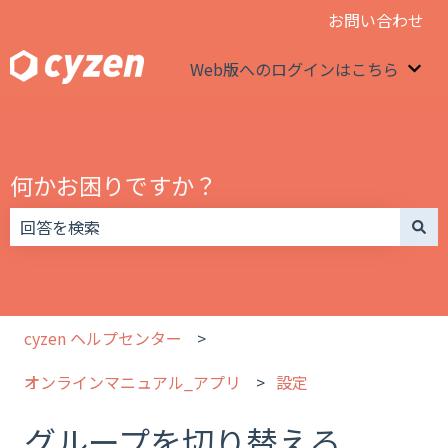
お問い合わせ
Web版へのログインはこちら
We
何かお困りですか？
検索フィールドが空なので、候補はありません。
cyzen ヘルプセンター
オンラインマニュアル_アプリ
設定
グループを切り替える