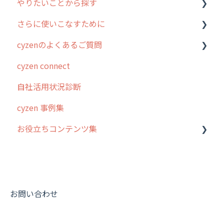
やりたいことから探す
ユーザー・グループ管理
アプリの使い始め
さらに使いこなすために
行動管理
ホーム画面
行動管理
cyzenのよくあるご質問
予定管理
スポット
勤怠管理
はじめに
cyzen connect
スポット
報告閲覧
予定管理
スポット・ステータス関連オプション
ログインについて
自社活用状況診断
ステータス・主観
予定
スポット
交通費自動計算
グループ・ユーザーについて
cyzen 事例集
報告書・行動種別
日報
ステータス・主観
安全走行支援
GPS・位置情報 について
お役立ちコンテンツ集
勤怠管理
履歴
報告書・行動種別
写真管理・高画質化
ルート自動記録 について
活動通知
メンバー
ユーザー・グループ管理
ダッシュボード（BI）・パフォーマンス
出退勤・ステータス・主観について
動画集：システム管理者向け
パフォーマンス
メッセージ
メッセージ機能
連携オプション
スポットについて
動画集：ユーザー向け
帳票出力
パフォーマンス
活動通知
その他オプション
報告書について
動画集：共通
お問い合わせ
メッセージ・ファイル添付
外部リンク
内線電話
IP接続制限・端末認証設定
日報について
サポートセミナーアーカイブ