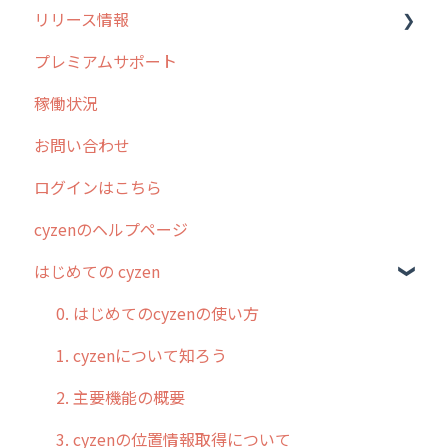
リリース情報
外廻り営業
過去の重要なお知らせ
プレミアムサポート
清掃
障害情報
リリース
稼働状況
不動産
2026年のリリース情報
お問い合わせ
2025年のリリース情報
ログインはこちら
2024年のリリース情報
cyzenのヘルプページ
2023年のリリース情報
はじめての cyzen
過去のリリース
2019年までのリリース情報
0. はじめてのcyzenの使い方
お客様の声を実現しました
1. cyzenについて知ろう
2. 主要機能の概要
3. cyzenの位置情報取得について