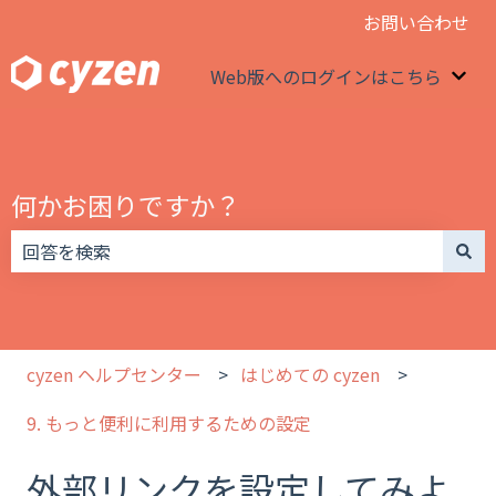
お問い合わせ
Web版へのログインはこちら
We
何かお困りですか？
検索フィールドが空なので、候補はありません。
cyzen ヘルプセンター
はじめての cyzen
9. もっと便利に利用するための設定
外部リンクを設定してみよ