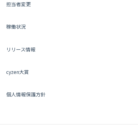
担当者変更
商品
お知らせ
商品
契約・その他
メンバー画面について
各種設定・その他
設定
各種設定・ログイン
端末・設定について
稼働状況
オプション関連について
契約・申込について
リリース情報
証明書認証について
その他よくある質問
cyzen大賞
個人情報保護方針