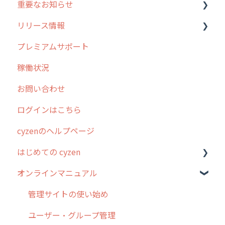
重要なお知らせ
メンテナンス
リリース情報
外廻り営業
過去の重要なお知らせ
プレミアムサポート
清掃
障害情報
リリース
稼働状況
不動産
2026年のリリース情報
お問い合わせ
2025年のリリース情報
ログインはこちら
2024年のリリース情報
cyzenのヘルプページ
2023年のリリース情報
はじめての cyzen
過去のリリース
オンラインマニュアル
2019年までのリリース情報
0. はじめてのcyzenの使い方
お客様の声を実現しました
1. cyzenについて知ろう
管理サイトの使い始め
2. 主要機能の概要
ユーザー・グループ管理