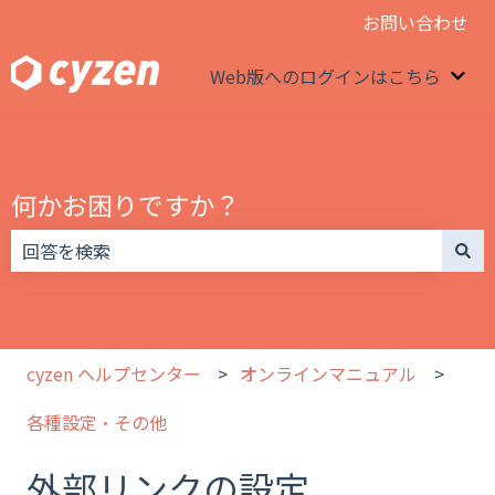
お問い合わせ
Web版へのログインはこちら
We
何かお困りですか？
検索フィールドが空なので、候補はありません。
cyzen ヘルプセンター
オンラインマニュアル
各種設定・その他
外部リンクの設定