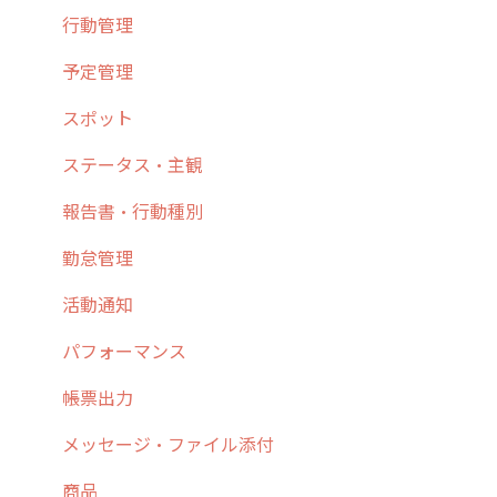
3. cyzenの位置情報取得について
行動管理
4. cyzen利用前の準備：システム管理者編
予定管理
5. 基本的な使い方：システム管理者編
スポット
6. 基本的な使い方：ユーザー編
ステータス・主観
7. 初心者向けよくある質問集
報告書・行動種別
8. 用語集
勤怠管理
9. もっと便利に利用するための設定
活動通知
10.ユーザー向けおすすめの使い方
パフォーマンス
【業界業種別】cyzen設定方法
帳票出力
メッセージ・ファイル添付
商品