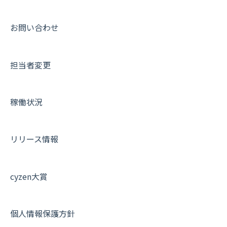
メッセージ
メッセージ機能
連携オプション
スポットについて
動画集：ユーザー向け
パフォーマンス
活動通知
その他オプション
報告書について
動画集：共通
お問い合わせ
外部リンク
内線電話
IP接続制限・端末認証設定
日報について
サポートセミナーアーカイブ
担当者変更
お知らせ
商品
契約・その他
メンバー画面について
設定
各種設定・ログイン
端末・設定について
稼働状況
オプション関連について
契約・申込について
リリース情報
証明書認証について
その他よくある質問
cyzen大賞
個人情報保護方針