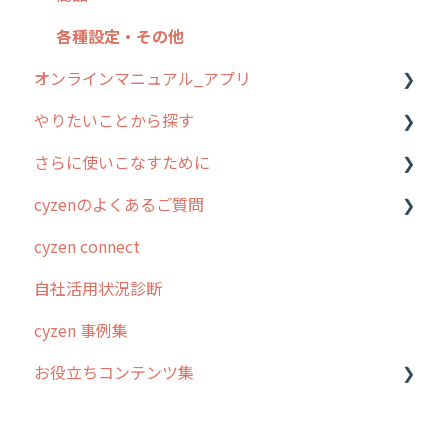
各種設定・その他
オンラインマニュアル_アプリ
やりたいことから探す
アプリの使い始め
さらに使いこなすために
ホーム画面
行動管理
cyzenのよくあるご質問
スポット
勤怠管理
はじめに
cyzen connect
報告閲覧
予定管理
スポット・ステータス関連オプション
ログインについて
自社活用状況診断
予定
スポット
交通費自動計算
グループ・ユーザーについて
cyzen 事例集
日報
ステータス・主観
安全走行支援
GPS・位置情報 について
お役立ちコンテンツ集
履歴
報告書・行動種別
写真管理・高画質化
ルート自動記録 について
メンバー
ユーザー・グループ管理
ダッシュボード（BI）・パフォーマンス
出退勤・ステータス・主観について
動画集：システム管理者向け