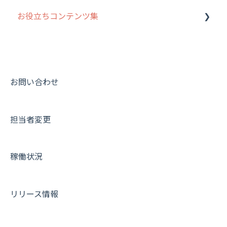
お役立ちコンテンツ集
8. 用語集
勤怠管理
履歴
報告書・行動種別
写真管理・高画質化
ルート自動記録 について
9. もっと便利に利用するための設定
活動通知
メンバー
ユーザー・グループ管理
ダッシュボード（BI）・パフォーマンス
出退勤・ステータス・主観について
動画集：システム管理者向け
10.ユーザー向けおすすめの使い方
パフォーマンス
メッセージ
メッセージ機能
連携オプション
スポットについて
動画集：ユーザー向け
【業界業種別】cyzen設定方法
帳票出力
パフォーマンス
活動通知
その他オプション
報告書について
動画集：共通
お問い合わせ
メッセージ・ファイル添付
外部リンク
内線電話
IP接続制限・端末認証設定
日報について
サポートセミナーアーカイブ
担当者変更
商品
お知らせ
商品
契約・その他
メンバー画面について
各種設定・その他
設定
各種設定・ログイン
端末・設定について
稼働状況
オプション関連について
契約・申込について
リリース情報
証明書認証について