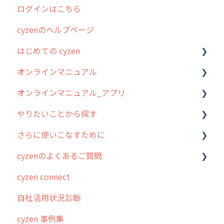
ログインはこちら
2024年のリリース情報
cyzenのヘルプページ
2023年のリリース情報
はじめての cyzen
過去のリリース
オンラインマニュアル
2019年までのリリース情報
0. はじめてのcyzenの使い方
オンラインマニュアル_アプリ
お客様の声を実現しました
1. cyzenについて知ろう
管理サイトの使い始め
やりたいことから探す
2. 主要機能の概要
ユーザー・グループ管理
アプリの使い始め
さらに使いこなすために
3. cyzenの位置情報取得について
行動管理
ホーム画面
行動管理
cyzenのよくあるご質問
4. cyzen利用前の準備：システム管理者編
予定管理
スポット
勤怠管理
はじめに
cyzen connect
5. 基本的な使い方：システム管理者編
スポット
報告閲覧
予定管理
スポット・ステータス関連オプション
ログインについて
自社活用状況診断
6. 基本的な使い方：ユーザー編
ステータス・主観
予定
スポット
交通費自動計算
グループ・ユーザーについて
cyzen 事例集
7. 初心者向けよくある質問集
報告書・行動種別
日報
ステータス・主観
安全走行支援
GPS・位置情報 について