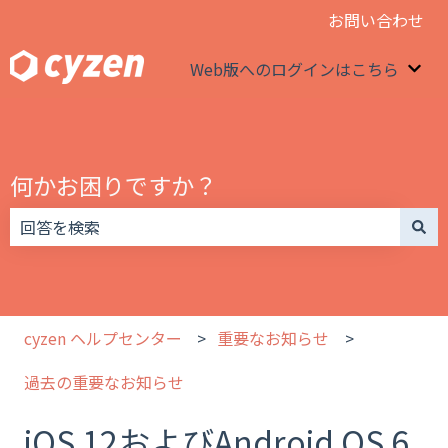
お問い合わせ
Web版へのログインはこちら
We
何かお困りですか？
検索フィールドが空なので、候補はありません。
cyzen ヘルプセンター
重要なお知らせ
過去の重要なお知らせ
iOS 12およびAndroid OS 6