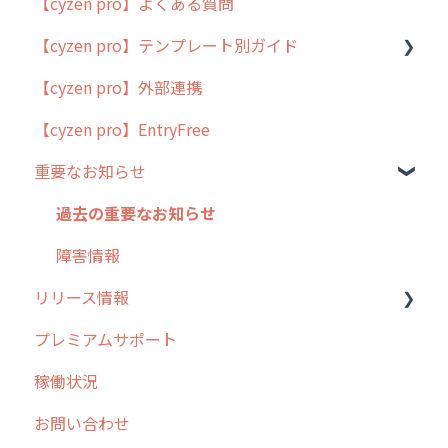
【cyzen pro】よくある質問
簡易マニュアル
【cyzen pro】テンプレート別ガイド
cyzen proの位置情報取得について
【cyzen pro】外部連携
用語集
ポスティング
【cyzen pro】EntryFree
よくある質問
ラウンダー
重要なお知らせ
メンテナンス
外廻り営業
過去の重要なお知らせ
清掃
障害情報
リリース情報
不動産
プレミアムサポート
リリース
稼働状況
2026年のリリース情報
お問い合わせ
2025年のリリース情報