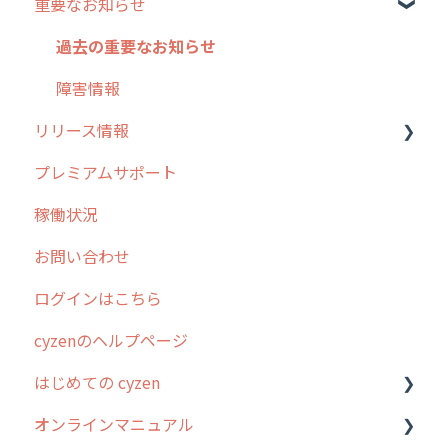
重要なお知らせ
メンテナンス
外廻り営業
過去の重要なお知らせ
清掃
障害情報
リリース情報
不動産
プレミアムサポート
リリース
稼働状況
2026年のリリース情報
お問い合わせ
2025年のリリース情報
ログインはこちら
2024年のリリース情報
cyzenのヘルプページ
2023年のリリース情報
はじめての cyzen
過去のリリース
オンラインマニュアル
2019年までのリリース情報
0. はじめてのcyzenの使い方