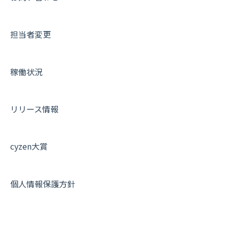
メッセージ・ファイル添付
外部リンク
内線電話
IP接続制限・端末認証設定
日報について
サポートセミナーアーカイブ
担当者変更
商品
お知らせ
商品
契約・その他
メンバー画面について
各種設定・その他
設定
各種設定・ログイン
端末・設定について
稼働状況
オプション関連について
契約・申込について
リリース情報
証明書認証について
その他よくある質問
cyzen大賞
個人情報保護方針