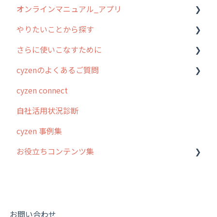
オンラインマニュアル_アプリ
お客様の声を実現しました
1. cyzenについて知ろう
管理サイトの使い始め
やりたいことから探す
2. 主要機能の概要
ユーザー・グループ管理
アプリの使い始め
さらに使いこなすために
3. cyzenの位置情報取得について
行動管理
ホーム画面
行動管理
cyzenのよくあるご質問
4. cyzen利用前の準備：システム管理者編
予定管理
スポット
勤怠管理
はじめに
cyzen connect
5. 基本的な使い方：システム管理者編
スポット
報告閲覧
予定管理
スポット・ステータス関連オプション
ログインについて
自社活用状況診断
6. 基本的な使い方：ユーザー編
ステータス・主観
予定
スポット
交通費自動計算
グループ・ユーザーについて
cyzen 事例集
7. 初心者向けよくある質問集
報告書・行動種別
日報
ステータス・主観
安全走行支援
GPS・位置情報 について
お役立ちコンテンツ集
8. 用語集
勤怠管理
履歴
報告書・行動種別
写真管理・高画質化
ルート自動記録 について
9. もっと便利に利用するための設定
活動通知
メンバー
ユーザー・グループ管理
ダッシュボード（BI）・パフォーマンス
出退勤・ステータス・主観について
動画集：システム管理者向け
10.ユーザー向けおすすめの使い方
パフォーマンス
メッセージ
メッセージ機能
連携オプション
スポットについて
動画集：ユーザー向け
【業界業種別】cyzen設定方法
帳票出力
パフォーマンス
活動通知
その他オプション
報告書について
動画集：共通
お問い合わせ