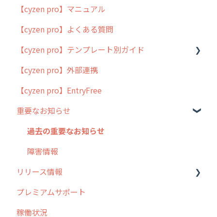
【cyzen pro】マニュアル
cyzen pro とは？
【cyzen pro】よくある質問
簡易マニュアル
【cyzen pro】テンプレート別ガイド
cyzen proの位置情報取得について
【cyzen pro】外部連携
用語集
ポスティング
【cyzen pro】EntryFree
よくある質問
ラウンダー
重要なお知らせ
メンテナンス
外廻り営業
過去の重要なお知らせ
清掃
障害情報
リリース情報
不動産
プレミアムサポート
リリース
稼働状況
2026年のリリース情報