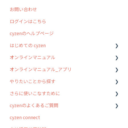
お問い合わせ
2025年のリリース情報
ログインはこちら
2024年のリリース情報
cyzenのヘルプページ
2023年のリリース情報
はじめての cyzen
過去のリリース
オンラインマニュアル
2019年までのリリース情報
0. はじめてのcyzenの使い方
オンラインマニュアル_アプリ
お客様の声を実現しました
1. cyzenについて知ろう
管理サイトの使い始め
やりたいことから探す
2. 主要機能の概要
ユーザー・グループ管理
アプリの使い始め
さらに使いこなすために
3. cyzenの位置情報取得について
行動管理
ホーム画面
行動管理
cyzenのよくあるご質問
4. cyzen利用前の準備：システム管理者編
予定管理
スポット
勤怠管理
はじめに
cyzen connect
5. 基本的な使い方：システム管理者編
スポット
報告閲覧
予定管理
スポット・ステータス関連オプション
ログインについて