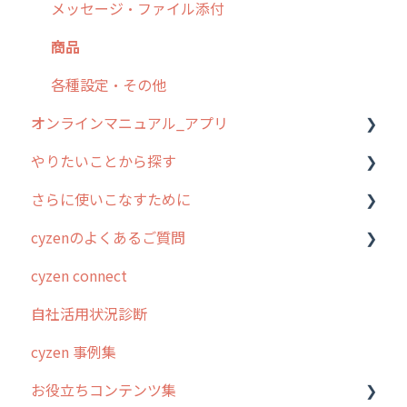
メッセージ・ファイル添付
商品
各種設定・その他
オンラインマニュアル_アプリ
やりたいことから探す
アプリの使い始め
さらに使いこなすために
ホーム画面
行動管理
cyzenのよくあるご質問
スポット
勤怠管理
はじめに
cyzen connect
報告閲覧
予定管理
スポット・ステータス関連オプション
ログインについて
自社活用状況診断
予定
スポット
交通費自動計算
グループ・ユーザーについて
cyzen 事例集
日報
ステータス・主観
安全走行支援
GPS・位置情報 について
お役立ちコンテンツ集
履歴
報告書・行動種別
写真管理・高画質化
ルート自動記録 について