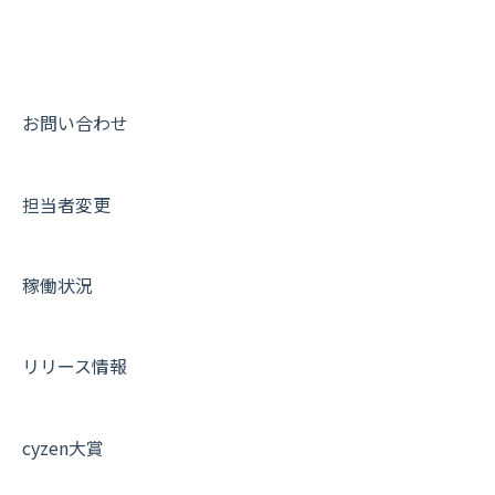
メンバー
ユーザー・グループ管理
ダッシュボード（BI）・パフォーマンス
出退勤・ステータス・主観について
動画集：システム管理者向け
メッセージ
メッセージ機能
連携オプション
スポットについて
動画集：ユーザー向け
パフォーマンス
活動通知
その他オプション
報告書について
動画集：共通
お問い合わせ
外部リンク
内線電話
IP接続制限・端末認証設定
日報について
サポートセミナーアーカイブ
担当者変更
お知らせ
商品
契約・その他
メンバー画面について
設定
各種設定・ログイン
端末・設定について
稼働状況
オプション関連について
契約・申込について
リリース情報
証明書認証について
その他よくある質問
cyzen大賞