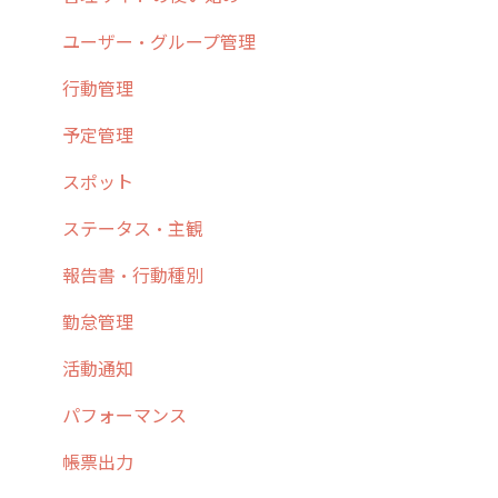
2. 主要機能の概要
ユーザー・グループ管理
3. cyzenの位置情報取得について
行動管理
4. cyzen利用前の準備：システム管理者編
予定管理
5. 基本的な使い方：システム管理者編
スポット
6. 基本的な使い方：ユーザー編
ステータス・主観
7. 初心者向けよくある質問集
報告書・行動種別
8. 用語集
勤怠管理
9. もっと便利に利用するための設定
活動通知
10.ユーザー向けおすすめの使い方
パフォーマンス
【業界業種別】cyzen設定方法
帳票出力