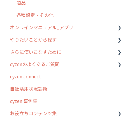
商品
各種設定・その他
オンラインマニュアル_アプリ
やりたいことから探す
アプリの使い始め
さらに使いこなすために
ホーム画面
行動管理
cyzenのよくあるご質問
スポット
勤怠管理
はじめに
cyzen connect
報告閲覧
予定管理
スポット・ステータス関連オプション
ログインについて
自社活用状況診断
予定
スポット
交通費自動計算
グループ・ユーザーについて
cyzen 事例集
日報
ステータス・主観
安全走行支援
GPS・位置情報 について
お役立ちコンテンツ集
履歴
報告書・行動種別
写真管理・高画質化
ルート自動記録 について
メンバー
ユーザー・グループ管理
ダッシュボード（BI）・パフォーマンス
出退勤・ステータス・主観について
動画集：システム管理者向け