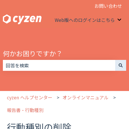
お問い合わせ
Web版へのログインはこちら
We
何かお困りですか？
検索フィールドが空なので、候補はありません。
cyzen ヘルプセンター
オンラインマニュアル
報告書・行動種別
行動種別の削除