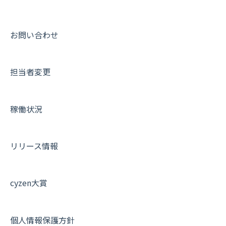
メッセージ
メッセージ機能
連携オプション
スポットについて
動画集：ユーザー向け
パフォーマンス
活動通知
その他オプション
報告書について
動画集：共通
お問い合わせ
外部リンク
内線電話
IP接続制限・端末認証設定
日報について
サポートセミナーアーカイブ
担当者変更
お知らせ
商品
契約・その他
メンバー画面について
設定
各種設定・ログイン
端末・設定について
稼働状況
オプション関連について
契約・申込について
リリース情報
証明書認証について
その他よくある質問
cyzen大賞
個人情報保護方針