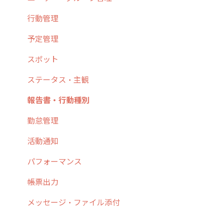
3. cyzenの位置情報取得について
行動管理
4. cyzen利用前の準備：システム管理者編
予定管理
5. 基本的な使い方：システム管理者編
スポット
6. 基本的な使い方：ユーザー編
ステータス・主観
7. 初心者向けよくある質問集
報告書・行動種別
8. 用語集
勤怠管理
9. もっと便利に利用するための設定
活動通知
10.ユーザー向けおすすめの使い方
パフォーマンス
【業界業種別】cyzen設定方法
帳票出力
メッセージ・ファイル添付