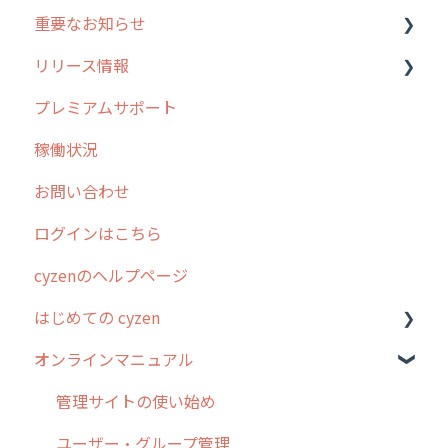
重要なお知らせ
メンテナンス
リリース情報
外廻り営業
過去の重要なお知らせ
プレミアムサポート
清掃
障害情報
リリース
稼働状況
不動産
2026年のリリース情報
お問い合わせ
2025年のリリース情報
ログインはこちら
2024年のリリース情報
cyzenのヘルプページ
2023年のリリース情報
はじめての cyzen
過去のリリース
オンラインマニュアル
2019年までのリリース情報
0. はじめてのcyzenの使い方
お客様の声を実現しました
1. cyzenについて知ろう
管理サイトの使い始め
2. 主要機能の概要
ユーザー・グループ管理