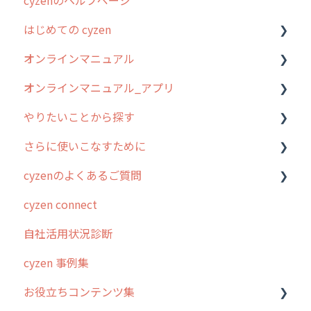
はじめての cyzen
過去のリリース
オンラインマニュアル
2019年までのリリース情報
0. はじめてのcyzenの使い方
オンラインマニュアル_アプリ
お客様の声を実現しました
1. cyzenについて知ろう
管理サイトの使い始め
やりたいことから探す
2. 主要機能の概要
ユーザー・グループ管理
アプリの使い始め
さらに使いこなすために
3. cyzenの位置情報取得について
行動管理
ホーム画面
行動管理
cyzenのよくあるご質問
4. cyzen利用前の準備：システム管理者編
予定管理
スポット
勤怠管理
はじめに
cyzen connect
5. 基本的な使い方：システム管理者編
スポット
報告閲覧
予定管理
スポット・ステータス関連オプション
ログインについて
自社活用状況診断
6. 基本的な使い方：ユーザー編
ステータス・主観
予定
スポット
交通費自動計算
グループ・ユーザーについて
cyzen 事例集
7. 初心者向けよくある質問集
報告書・行動種別
日報
ステータス・主観
安全走行支援
GPS・位置情報 について
お役立ちコンテンツ集
8. 用語集
勤怠管理
履歴
報告書・行動種別
写真管理・高画質化
ルート自動記録 について