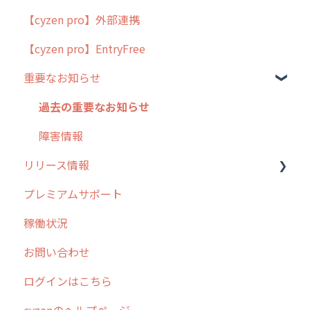
【cyzen pro】外部連携
用語集
ポスティング
【cyzen pro】EntryFree
よくある質問
ラウンダー
重要なお知らせ
メンテナンス
外廻り営業
過去の重要なお知らせ
清掃
障害情報
リリース情報
不動産
プレミアムサポート
リリース
稼働状況
2026年のリリース情報
お問い合わせ
2025年のリリース情報
ログインはこちら
2024年のリリース情報
cyzenのヘルプページ
2023年のリリース情報