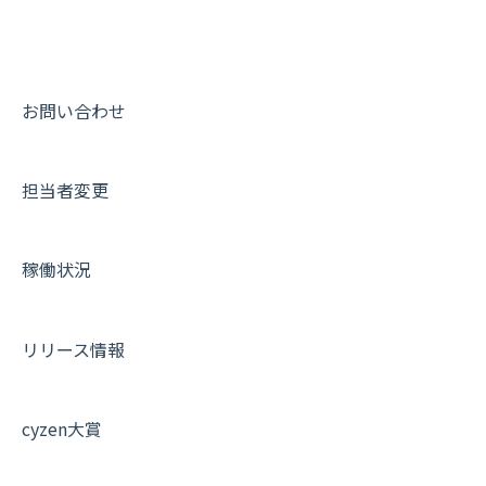
9. もっと便利に利用するための設定
活動通知
メンバー
ユーザー・グループ管理
ダッシュボード（BI）・パフォーマンス
出退勤・ステータス・主観について
動画集：システム管理者向け
10.ユーザー向けおすすめの使い方
パフォーマンス
メッセージ
メッセージ機能
連携オプション
スポットについて
動画集：ユーザー向け
【業界業種別】cyzen設定方法
帳票出力
パフォーマンス
活動通知
その他オプション
報告書について
動画集：共通
お問い合わせ
メッセージ・ファイル添付
外部リンク
内線電話
IP接続制限・端末認証設定
日報について
サポートセミナーアーカイブ
担当者変更
商品
お知らせ
商品
契約・その他
メンバー画面について
各種設定・その他
設定
各種設定・ログイン
端末・設定について
稼働状況
オプション関連について
契約・申込について
リリース情報
証明書認証について
その他よくある質問
cyzen大賞