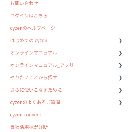
お問い合わせ
2025年のリリース情報
ログインはこちら
2024年のリリース情報
cyzenのヘルプページ
2023年のリリース情報
はじめての cyzen
過去のリリース
オンラインマニュアル
2019年までのリリース情報
0. はじめてのcyzenの使い方
オンラインマニュアル_アプリ
お客様の声を実現しました
1. cyzenについて知ろう
管理サイトの使い始め
やりたいことから探す
2. 主要機能の概要
ユーザー・グループ管理
アプリの使い始め
さらに使いこなすために
3. cyzenの位置情報取得について
行動管理
ホーム画面
行動管理
cyzenのよくあるご質問
4. cyzen利用前の準備：システム管理者編
予定管理
スポット
勤怠管理
はじめに
cyzen connect
5. 基本的な使い方：システム管理者編
スポット
報告閲覧
予定管理
スポット・ステータス関連オプション
ログインについて
自社活用状況診断
6. 基本的な使い方：ユーザー編
ステータス・主観
予定
スポット
交通費自動計算
グループ・ユーザーについて