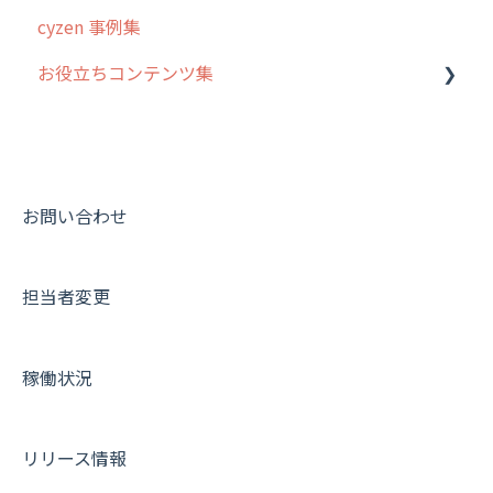
cyzen 事例集
7. 初心者向けよくある質問集
報告書・行動種別
日報
ステータス・主観
安全走行支援
GPS・位置情報 について
お役立ちコンテンツ集
8. 用語集
勤怠管理
履歴
報告書・行動種別
写真管理・高画質化
ルート自動記録 について
9. もっと便利に利用するための設定
活動通知
メンバー
ユーザー・グループ管理
ダッシュボード（BI）・パフォーマンス
出退勤・ステータス・主観について
動画集：システム管理者向け
10.ユーザー向けおすすめの使い方
パフォーマンス
メッセージ
メッセージ機能
連携オプション
スポットについて
動画集：ユーザー向け
【業界業種別】cyzen設定方法
帳票出力
パフォーマンス
活動通知
その他オプション
報告書について
動画集：共通
お問い合わせ
メッセージ・ファイル添付
外部リンク
内線電話
IP接続制限・端末認証設定
日報について
サポートセミナーアーカイブ
担当者変更
商品
お知らせ
商品
契約・その他
メンバー画面について
各種設定・その他
設定
各種設定・ログイン
端末・設定について
稼働状況
オプション関連について
契約・申込について
リリース情報
証明書認証について