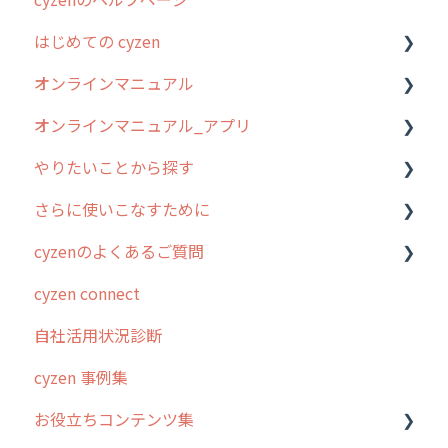
はじめての cyzen
過去のリリース
オンラインマニュアル
2019年までのリリース情報
0. はじめてのcyzenの使い方
オンラインマニュアル_アプリ
お客様の声を実現しました
1. cyzenについて知ろう
管理サイトの使い始め
やりたいことから探す
2. 主要機能の概要
ユーザー・グループ管理
アプリの使い始め
さらに使いこなすために
3. cyzenの位置情報取得について
行動管理
ホーム画面
行動管理
cyzenのよくあるご質問
4. cyzen利用前の準備：システム管理者編
予定管理
スポット
勤怠管理
はじめに
cyzen connect
5. 基本的な使い方：システム管理者編
スポット
報告閲覧
予定管理
スポット・ステータス関連オプション
ログインについて
自社活用状況診断
6. 基本的な使い方：ユーザー編
ステータス・主観
予定
スポット
交通費自動計算
グループ・ユーザーについて
cyzen 事例集
7. 初心者向けよくある質問集
報告書・行動種別
日報
ステータス・主観
安全走行支援
GPS・位置情報 について
お役立ちコンテンツ集
8. 用語集
勤怠管理
履歴
報告書・行動種別
写真管理・高画質化
ルート自動記録 について