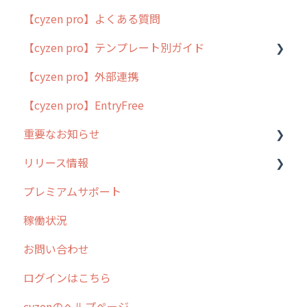
【cyzen pro】よくある質問
【cyzen pro】テンプレート別ガイド
【cyzen pro】外部連携
ポスティング
【cyzen pro】EntryFree
ラウンダー
重要なお知らせ
メンテナンス
リリース情報
外廻り営業
過去の重要なお知らせ
プレミアムサポート
清掃
障害情報
リリース
稼働状況
不動産
2026年のリリース情報
お問い合わせ
2025年のリリース情報
ログインはこちら
2024年のリリース情報
cyzenのヘルプページ
2023年のリリース情報