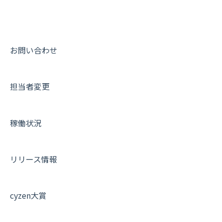
9. もっと便利に利用するための設定
活動通知
メンバー
ユーザー・グループ管理
ダッシュボード（BI）・パフォーマンス
出退勤・ステータス・主観について
動画集：システム管理者向け
10.ユーザー向けおすすめの使い方
パフォーマンス
メッセージ
メッセージ機能
連携オプション
スポットについて
動画集：ユーザー向け
【業界業種別】cyzen設定方法
帳票出力
パフォーマンス
活動通知
その他オプション
報告書について
動画集：共通
お問い合わせ
メッセージ・ファイル添付
外部リンク
内線電話
IP接続制限・端末認証設定
日報について
サポートセミナーアーカイブ
担当者変更
商品
お知らせ
商品
契約・その他
メンバー画面について
各種設定・その他
設定
各種設定・ログイン
端末・設定について
稼働状況
オプション関連について
契約・申込について
リリース情報
証明書認証について
その他よくある質問
cyzen大賞