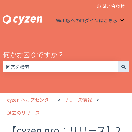
お問い合わせ
Web版へのログインはこちら
We
何かお困りですか？
検索フィールドが空なので、候補はありません。
cyzen ヘルプセンター
リリース情報
過去のリリース
【cyzen pro：リリース】2