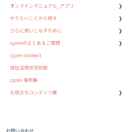
オンラインマニュアル_アプリ
1. cyzenについて知ろう
管理サイトの使い始め
やりたいことから探す
2. 主要機能の概要
ユーザー・グループ管理
アプリの使い始め
さらに使いこなすために
3. cyzenの位置情報取得について
行動管理
ホーム画面
行動管理
cyzenのよくあるご質問
4. cyzen利用前の準備：システム管理者編
予定管理
スポット
勤怠管理
はじめに
cyzen connect
5. 基本的な使い方：システム管理者編
スポット
報告閲覧
予定管理
スポット・ステータス関連オプション
ログインについて
自社活用状況診断
6. 基本的な使い方：ユーザー編
ステータス・主観
予定
スポット
交通費自動計算
グループ・ユーザーについて
cyzen 事例集
7. 初心者向けよくある質問集
報告書・行動種別
日報
ステータス・主観
安全走行支援
GPS・位置情報 について
お役立ちコンテンツ集
8. 用語集
勤怠管理
履歴
報告書・行動種別
写真管理・高画質化
ルート自動記録 について
9. もっと便利に利用するための設定
活動通知
メンバー
ユーザー・グループ管理
ダッシュボード（BI）・パフォーマンス
出退勤・ステータス・主観について
動画集：システム管理者向け
10.ユーザー向けおすすめの使い方
パフォーマンス
メッセージ
メッセージ機能
連携オプション
スポットについて
動画集：ユーザー向け
【業界業種別】cyzen設定方法
帳票出力
パフォーマンス
活動通知
その他オプション
報告書について
動画集：共通
お問い合わせ