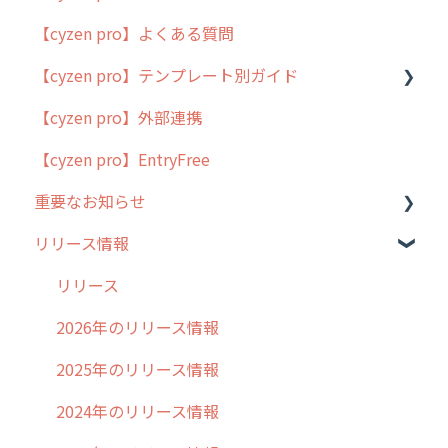
【cyzen pro】よくある質問
簡易マニュアル
【cyzen pro】テンプレート別ガイド
cyzen proの位置情報取得について
【cyzen pro】外部連携
用語集
ポスティング
【cyzen pro】EntryFree
よくある質問
ラウンダー
重要なお知らせ
メンテナンス
リリース情報
外廻り営業
過去の重要なお知らせ
清掃
障害情報
リリース
不動産
2026年のリリース情報
2025年のリリース情報
2024年のリリース情報