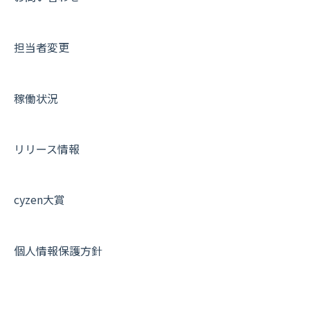
メッセージ・ファイル添付
外部リンク
内線電話
IP接続制限・端末認証設定
日報について
サポートセミナーアーカイブ
担当者変更
商品
お知らせ
商品
契約・その他
メンバー画面について
各種設定・その他
設定
各種設定・ログイン
端末・設定について
稼働状況
オプション関連について
契約・申込について
リリース情報
証明書認証について
その他よくある質問
cyzen大賞
個人情報保護方針