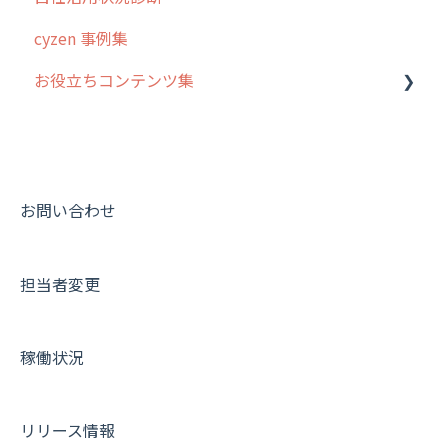
cyzen 事例集
7. 初心者向けよくある質問集
報告書・行動種別
日報
ステータス・主観
安全走行支援
GPS・位置情報 について
お役立ちコンテンツ集
8. 用語集
勤怠管理
履歴
報告書・行動種別
写真管理・高画質化
ルート自動記録 について
9. もっと便利に利用するための設定
活動通知
メンバー
ユーザー・グループ管理
ダッシュボード（BI）・パフォーマンス
出退勤・ステータス・主観について
動画集：システム管理者向け
10.ユーザー向けおすすめの使い方
パフォーマンス
メッセージ
メッセージ機能
連携オプション
スポットについて
動画集：ユーザー向け
【業界業種別】cyzen設定方法
帳票出力
パフォーマンス
活動通知
その他オプション
報告書について
動画集：共通
お問い合わせ
メッセージ・ファイル添付
外部リンク
内線電話
IP接続制限・端末認証設定
日報について
サポートセミナーアーカイブ
担当者変更
商品
お知らせ
商品
契約・その他
メンバー画面について
各種設定・その他
設定
各種設定・ログイン
端末・設定について
稼働状況
オプション関連について
契約・申込について
リリース情報