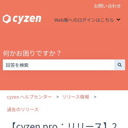
お問い合わせ
Web版へのログインはこちら
We
何かお困りですか？
検索フィールドが空なので、候補はありません。
cyzen ヘルプセンター
リリース情報
過去のリリース
【cyzen pro：リリース】2