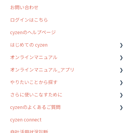
お問い合わせ
ログインはこちら
cyzenのヘルプページ
はじめての cyzen
オンラインマニュアル
0. はじめてのcyzenの使い方
オンラインマニュアル_アプリ
1. cyzenについて知ろう
管理サイトの使い始め
やりたいことから探す
2. 主要機能の概要
ユーザー・グループ管理
アプリの使い始め
さらに使いこなすために
3. cyzenの位置情報取得について
行動管理
ホーム画面
行動管理
cyzenのよくあるご質問
4. cyzen利用前の準備：システム管理者編
予定管理
スポット
勤怠管理
はじめに
cyzen connect
5. 基本的な使い方：システム管理者編
スポット
報告閲覧
予定管理
スポット・ステータス関連オプション
ログインについて
自社活用状況診断
6. 基本的な使い方：ユーザー編
ステータス・主観
予定
スポット
交通費自動計算
グループ・ユーザーについて