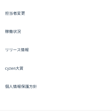
メッセージ・ファイル添付
外部リンク
内線電話
IP接続制限・端末認証設定
日報について
サポートセミナーアーカイブ
担当者変更
商品
お知らせ
商品
契約・その他
メンバー画面について
各種設定・その他
設定
各種設定・ログイン
端末・設定について
稼働状況
オプション関連について
契約・申込について
リリース情報
証明書認証について
その他よくある質問
cyzen大賞
個人情報保護方針