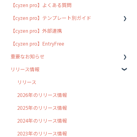
【cyzen pro】よくある質問
簡易マニュアル
【cyzen pro】テンプレート別ガイド
cyzen proの位置情報取得について
【cyzen pro】外部連携
用語集
ポスティング
【cyzen pro】EntryFree
よくある質問
ラウンダー
重要なお知らせ
メンテナンス
リリース情報
外廻り営業
過去の重要なお知らせ
清掃
障害情報
リリース
不動産
2026年のリリース情報
2025年のリリース情報
2024年のリリース情報
2023年のリリース情報