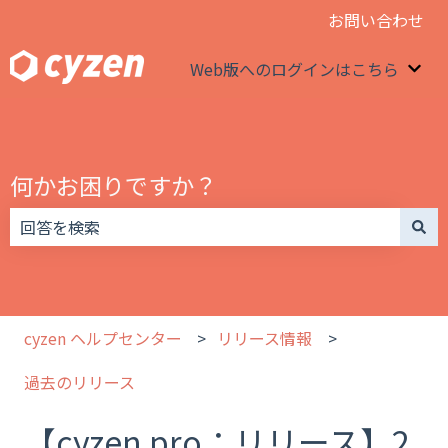
お問い合わせ
Web版へのログインはこちら
We
何かお困りですか？
検索フィールドが空なので、候補はありません。
cyzen ヘルプセンター
リリース情報
過去のリリース
【cyzen pro：リリース】2