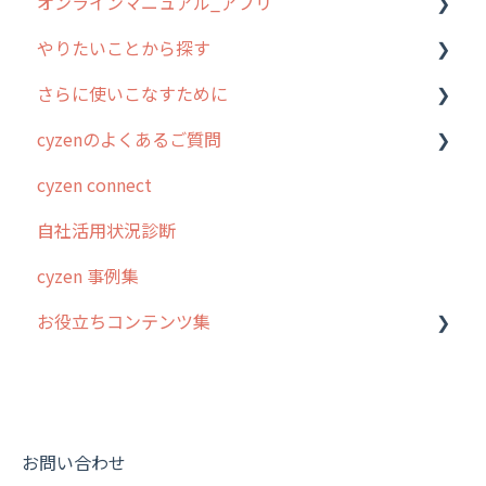
オンラインマニュアル_アプリ
1. cyzenについて知ろう
管理サイトの使い始め
やりたいことから探す
2. 主要機能の概要
ユーザー・グループ管理
アプリの使い始め
さらに使いこなすために
3. cyzenの位置情報取得について
行動管理
ホーム画面
行動管理
cyzenのよくあるご質問
4. cyzen利用前の準備：システム管理者編
予定管理
スポット
勤怠管理
はじめに
cyzen connect
5. 基本的な使い方：システム管理者編
スポット
報告閲覧
予定管理
スポット・ステータス関連オプション
ログインについて
自社活用状況診断
6. 基本的な使い方：ユーザー編
ステータス・主観
予定
スポット
交通費自動計算
グループ・ユーザーについて
cyzen 事例集
7. 初心者向けよくある質問集
報告書・行動種別
日報
ステータス・主観
安全走行支援
GPS・位置情報 について
お役立ちコンテンツ集
8. 用語集
勤怠管理
履歴
報告書・行動種別
写真管理・高画質化
ルート自動記録 について
9. もっと便利に利用するための設定
活動通知
メンバー
ユーザー・グループ管理
ダッシュボード（BI）・パフォーマンス
出退勤・ステータス・主観について
動画集：システム管理者向け
10.ユーザー向けおすすめの使い方
パフォーマンス
メッセージ
メッセージ機能
連携オプション
スポットについて
動画集：ユーザー向け
【業界業種別】cyzen設定方法
帳票出力
パフォーマンス
活動通知
その他オプション
報告書について
動画集：共通
お問い合わせ