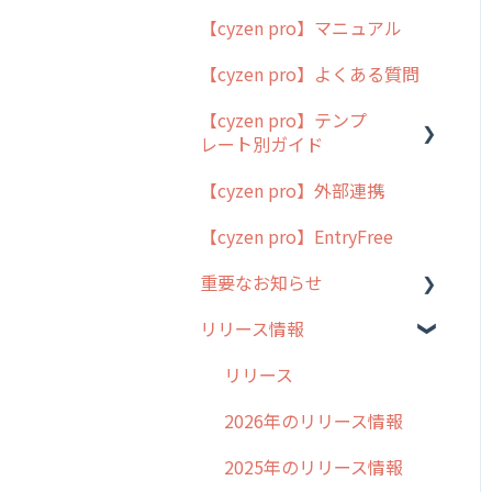
【cyzen pro】マニュアル
cyzen pro とは？
【cyzen pro】よくある質問
簡易マニュアル
【cyzen pro】テンプ
cyzen proの位置情報取得
レート別ガイド
について
【cyzen pro】外部連携
用語集
ポスティング
【cyzen pro】EntryFree
よくある質問
ラウンダー
重要なお知らせ
メンテナンス
リリース情報
外廻り営業
過去の重要なお知らせ
清掃
障害情報
リリース
不動産
2026年のリリース情報
2025年のリリース情報