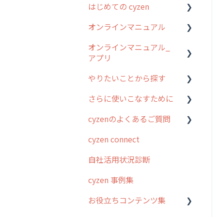
はじめての cyzen
オンラインマニュアル
0. はじめてのcyzenの使い
方
オンラインマニュアル_
管理サイトの使い始め
アプリ
1. cyzenについて知ろう
ユーザー・グループ管理
やりたいことから探す
2. 主要機能の概要
アプリの使い始め
行動管理
さらに使いこなすために
3. cyzenの位置情報取得に
ホーム画面
行動管理
予定管理
ついて
cyzenのよくあるご質問
スポット
勤怠管理
はじめに
スポット
4. cyzen利用前の準備：シ
cyzen connect
報告閲覧
予定管理
スポット・ステータス関連
ログインについて
ステム管理者編
ステータス・主観
オプション
自社活用状況診断
予定
スポット
グループ・ユーザーについ
5. 基本的な使い方：シス
報告書・行動種別
交通費自動計算
て
テム管理者編
cyzen 事例集
日報
ステータス・主観
勤怠管理
安全走行支援
GPS・位置情報 について
6. 基本的な使い方：ユー
お役立ちコンテンツ集
履歴
報告書・行動種別
ザー編
活動通知
写真管理・高画質化
ルート自動記録 について