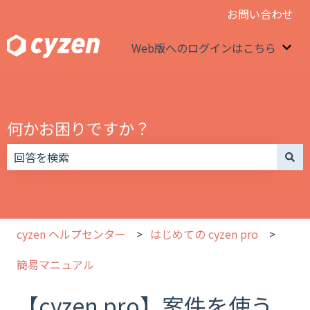
お問い合わせ
Web版へのログインはこちら
We
何かお困りですか？
検索フィールドが空なので、候補はありません。
cyzen ヘルプセンター
はじめての cyzen pro
簡易マニュアル
【cyzen pro】案件を使う